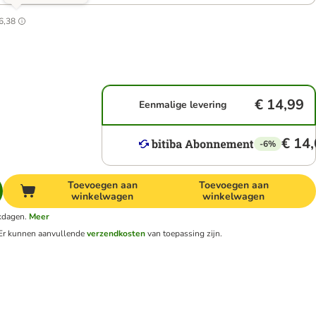
6,38
€ 14,99
Eenmalige levering
€ 14
-6%
Toevoegen aan
Toevoegen aan
winkelwagen
winkelwagen
rkdagen.
Meer
Er kunnen aanvullende
verzendkosten
van toepassing zijn.