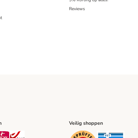
Reviews
t
n
Veilig shoppen
ing Method
L Shipping Method
Mondial Relay Shipping Method
bpost Shipping Method
Security
Securit