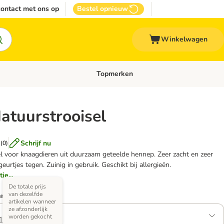
ontact met ons op
Bestel opnieuw
Winkelwagen
Topmerken
emenu: Overige huisdieren
Open categoriemenu: Top Deals
atuurstrooisel
Schrijf nu
(
0
)
el voor knaagdieren uit duurzaam geteelde hennep. Zeer zacht en zeer
geurtjes tegen. Zuinig in gebruik. Geschikt bij allergieën.
ie...
De totale prijs
van dezelfde
arianten)
artikelen wanneer
ze afzonderlijk
worden gekocht
1