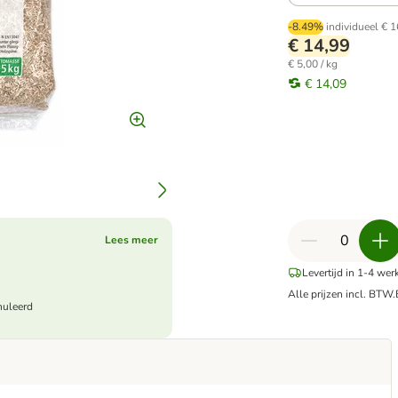
-8.49%
individueel
€ 1
€ 14,99
€ 5,00 / kg
€ 14,09
Lees meer
Levertijd in 1-4 we
Alle prijzen incl. BTW.
nuleerd