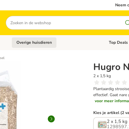
Neem c
Zoeken
Overige huisdieren
Top Deals
Open categoriemenu: Katten
Open categori
sel
Hugro N
2 x 1,5 kg
Plantaardig stroois
effectief. Gaat nare 
voor meer informat
Kies je artikel (2 v
2 x 1,5 kg
1298597.