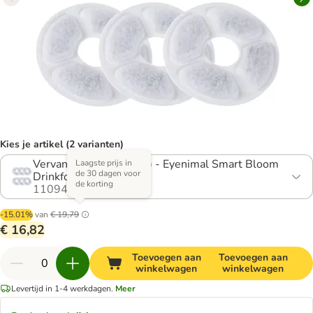
Kies je artikel (2 varianten)
Vervangfilters (6 Stuks) - Eyenimal Smart Bloom
Laagste prijs in
de 30 dagen voor
Drinkfontein
de korting
1109468.1
-15.01%
van
€ 19,79
€ 16,82
Toevoegen aan
Toevoegen aan
winkelwagen
winkelwagen
Levertijd in 1-4 werkdagen.
Meer