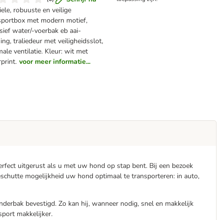
iele, robuuste en veilige
sportbox met modern motief,
usief water/-voerbak eb aai-
ing, traliedeur met veiligheidsslot,
ale ventilatie. Kleur: wit met
rprint.
voor meer informatie...
erfect uitgerust als u met uw hond op stap bent. Bij een bezoek
beschutte mogelijkheid uw hond optimaal te transporteren: in auto,
nderbak bevestigd. Zo kan hij, wanneer nodig, snel en makkelijk
port makkelijker.