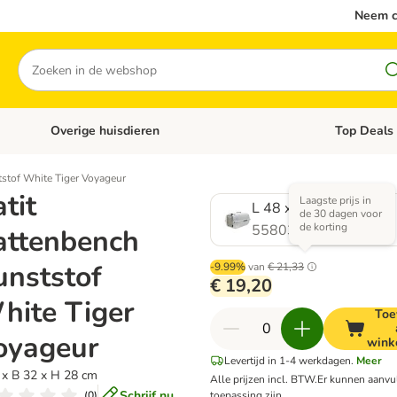
Neem c
Zoeken
Overige huisdieren
Top Deals
Open categoriemenu: Katten
Open categori
tstof White Tiger Voyageur
tit
Laagste prijs in
L 48 x B 32 x H 28 cm
de 30 dagen voor
de korting
558038.0
attenbench
unststof
-9.99%
van
€ 21,33
€ 19,20
hite Tiger
Toe
oyageur
wink
Levertijd in 1-4 werkdagen.
Meer
 x B 32 x H 28 cm
Alle prijzen incl. BTW.
Er kunnen aanv
Schrijf nu
(
0
)
toepassing zijn.