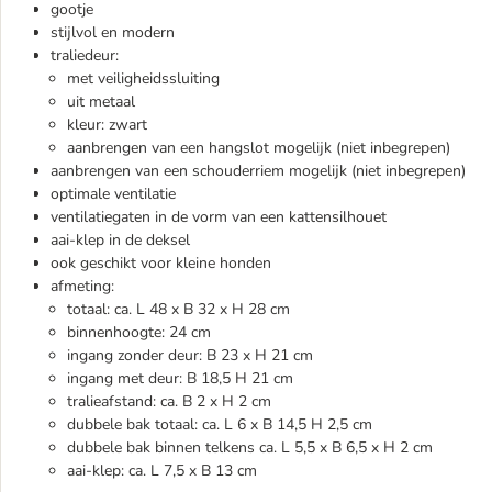
gootje
stijlvol en modern
traliedeur:
met veiligheidssluiting
uit metaal
kleur: zwart
aanbrengen van een hangslot mogelijk (niet inbegrepen)
aanbrengen van een schouderriem mogelijk (niet inbegrepen)
optimale ventilatie
ventilatiegaten in de vorm van een kattensilhouet
aai-klep in de deksel
ook geschikt voor kleine honden
afmeting:
totaal: ca. L 48 x B 32 x H 28 cm
binnenhoogte: 24 cm
ingang zonder deur: B 23 x H 21 cm
ingang met deur: B 18,5 H 21 cm
tralieafstand: ca. B 2 x H 2 cm
dubbele bak totaal: ca. L 6 x B 14,5 H 2,5 cm
dubbele bak binnen telkens ca. L 5,5 x B 6,5 x H 2 cm
aai-klep: ca. L 7,5 x B 13 cm