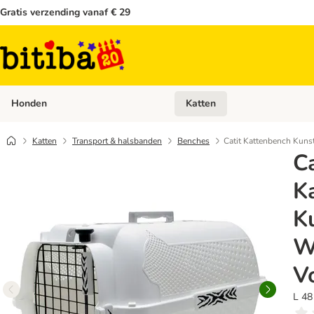
Gratis verzending vanaf € 29
Honden
Katten
Open categoriemenu: Honden
Katten
Transport & halsbanden
Benches
Catit Kattenbench Kuns
Ca
K
K
W
V
L 48