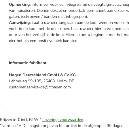
Opmerking:
informeer voor een vliegreis bij de vliegtuigmaatscha
van huisdieren. Dienen deksel en onderbak permanent aan elkaar v
gaten. (schroeven / banden niet inbegrepen).
Aanwijzing:
Laat u uw dier langzaam aan de kooi wennen voor u hem
voelt in de kooi met de deur open. Laat uw dier hierna wennen aan h
duur van het verblijf in de kooi. Hierna kunt u beginnen met het ma
dier het als een positieve plek kan zien.
Informatie fabrikant
Hagen Deutschland GmbH & Co.KG
Lehmweg 99-105, 25488, Holm, DE
customer.service-de@rchagen.com
Prijzen in € incl. BTW *
Leveringsvoorwaarden
.
"Normaal" = De laagste prijs van het artikel in de afgelopen 30 dagen.