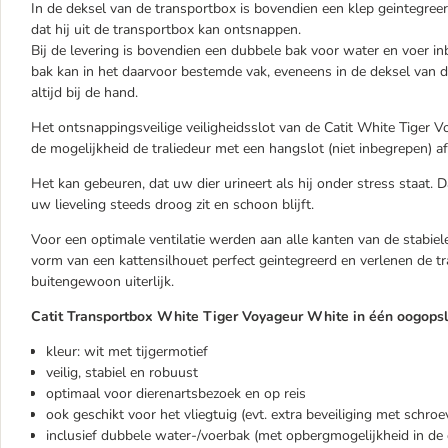
In de deksel van de transportbox is bovendien een klep geintegree
dat hij uit de transportbox kan ontsnappen.
Bij de levering is bovendien een dubbele bak voor water en voer in
bak kan in het daarvoor bestemde vak, eveneens in de deksel van 
altijd bij de hand.
Het ontsnappingsveilige veiligheidsslot van de Catit White Tiger V
de mogelijkheid de traliedeur met een hangslot (niet inbegrepen) af 
Het kan gebeuren, dat uw dier urineert als hij onder stress staat.
uw lieveling steeds droog zit en schoon blijft.
Voor een optimale ventilatie werden aan alle kanten van de stabiele
vorm van een kattensilhouet perfect geintegreerd en verlenen de 
buitengewoon uiterlijk.
Catit Transportbox White Tiger Voyageur White in één oogopsl
kleur: wit met tijgermotief
veilig, stabiel en robuust
optimaal voor dierenartsbezoek en op reis
ook geschikt voor het vliegtuig (evt. extra beveiliging met schroe
inclusief dubbele water-/voerbak (met opbergmogelijkheid in de 