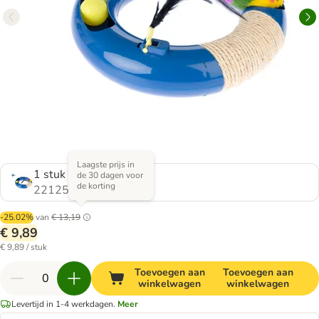
Laagste prijs in
1 stuk
de 30 dagen voor
de korting
2212560.0
-25.02%
van
€ 13,19
€ 9,89
€ 9,89 / stuk
Toevoegen aan
Toevoegen aan
winkelwagen
winkelwagen
Levertijd in 1-4 werkdagen.
Meer