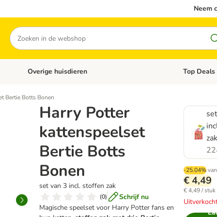
Neem c
Zoeken
Overige huisdieren
Top Deals
Open categoriemenu: Katten
Open categori
et Bertie Botts Bonen
Harry Potter
se
inc
kattenspeelset
za
Bertie Botts
22
Bonen
-25.04%
va
€ 4,49
set van 3 incl. stoffen zak
€ 4,49 / stuk
Schrijf nu
(
0
)
Uitverkoch
Magische speelset voor Harry Potter fans en
La