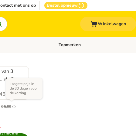
ontact met ons op
Bestel opnieuw
Winkelwagen
Topmerken
emenu: Overige huisdieren
Open categoriemenu: Top Deals
t van 3
l. stoffen
Laagste prijs in
k
de 30 dagen voor
de korting
46817.0
n
€ 5,99
t
at het me