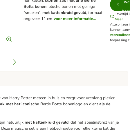
hun katten,
stoffen zak met drie Bertie
we
Botts bonen
, pluche bonen met geinige
besc
"smaken",
met kattenkruid gevuld
, formaat:
Levertijd
ongeveer 11 cm
voor meer informatie...
Meer
Alle prijzen 
kunnen aanv
verzendkos
toepassing zi
 van Harry Potter meteen in huis en zorgt voor urenlang plezier
zak met het iconische
Bertie Botts bonenlogo en dient
als de
ijn natuurlijk
met kattenkruid gevuld
, dat het speelinstinct van je
. Deze magische set is een hebbedingetje voor elke kleine kat die