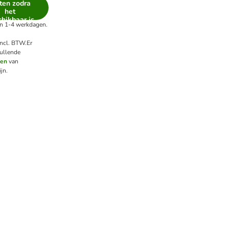
ten zodra
het
hikbaar is
 in 1-4 werkdagen.
incl. BTW.
Er
ullende
ten
van
jn.