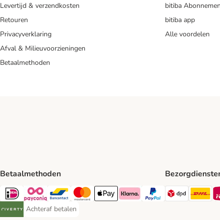
Levertijd & verzendkosten
bitiba Abonnemen
Retouren
bitiba app
Privacyverklaring
Alle voordelen
Afval & Milieuvoorzieningen
Betaalmethoden
Betaalmethoden
Bezorgdienste
Dpd Shipp
DH
iDeal Payment Method
Payconiq Payment Method
Bancontact Payment Method
Mastercard Payment Method
Apple Pay Payment Method
Klarna Payment Method
PayPal Payment Method
Achteraf betalen
Achteraf betalen Payment Method
Riverty Payment Method