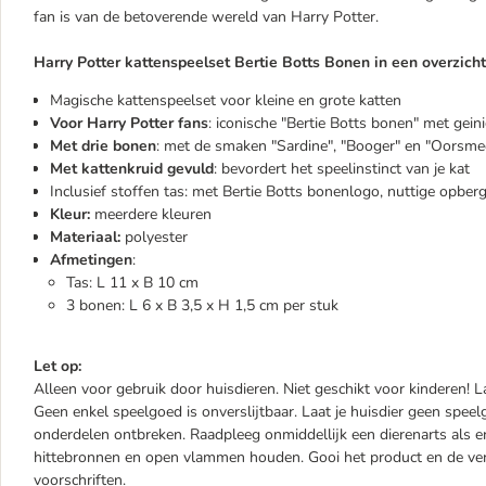
fan is van de betoverende wereld van Harry Potter.
Harry Potter kattenspeelset Bertie Botts Bonen in een overzicht
Magische kattenspeelset voor kleine en grote katten
Voor Harry Potter fans
: iconische "Bertie Botts bonen" met gei
Met drie bonen
: met de smaken "Sardine", "Booger" en "Oorsme
Met kattenkruid gevuld
: bevordert het speelinstinct van je kat
Inclusief stoffen tas: met Bertie Botts bonenlogo, nuttige opbe
Kleur:
meerdere kleuren
Materiaal:
polyester
Afmetingen
:
Tas: L 11 x B 10 cm
3 bonen: L 6 x B 3,5 x H 1,5 cm per stuk
Let op:
Alleen voor gebruik door huisdieren. Niet geschikt voor kinderen! L
Geen enkel speelgoed is onverslijtbaar. Laat je huisdier geen spe
onderdelen ontbreken. Raadpleeg onmiddellijk een dierenarts als er
hittebronnen en open vlammen houden. Gooi het product en de ve
voorschriften.