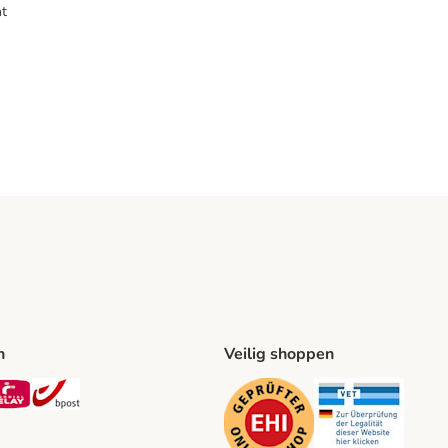
t
n
Veilig shoppen
ing Method
L Shipping Method
Mondial Relay Shipping Method
bpost Shipping Method
Security
Securit