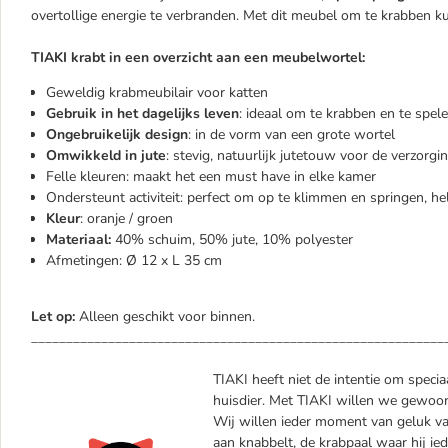
overtollige energie te verbranden. Met dit meubel om te krabben kun
TIAKI krabt in een overzicht aan een meubelwortel:
Geweldig krabmeubilair voor katten
Gebruik in het dagelijks leven
: ideaal om te krabben en te spel
Ongebruikelijk design
: in de vorm van een grote wortel
Omwikkeld in jute
: stevig, natuurlijk jutetouw voor de verzorg
Felle kleuren: maakt het een must have in elke kamer
Ondersteunt activiteit: perfect om op te klimmen en springen, he
Kleur
: oranje / groen
Materiaal:
40% schuim, 50% jute, 10% polyester
Afmetingen: Ø 12 x L 35 cm
Let op:
Alleen geschikt voor binnen.
___________________________________________________________
TIAKI heeft niet de intentie om specia
huisdier. Met TIAKI willen we gewoon 
Wij willen ieder moment van geluk va
aan knabbelt, de krabpaal waar hij ied