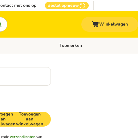
ontact met ons op
Bestel opnieuw
Winkelwagen
Topmerken
emenu: Overige huisdieren
Open categoriemenu: Top Deals
voegen
Toevoegen
aan
aan
elwagen
winkelwagen
llende
verzendkosten
van