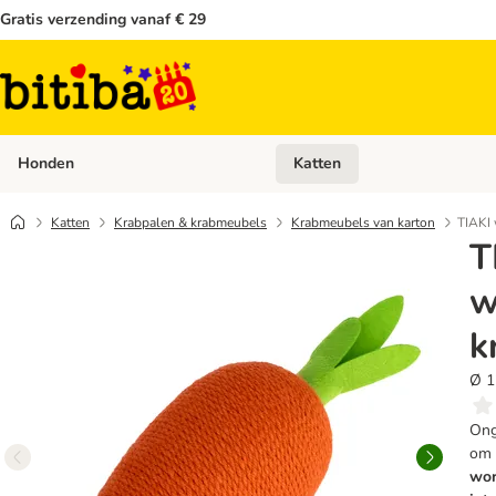
Gratis verzending vanaf € 29
Honden
Katten
Open categoriemenu: Honden
Katten
Krabpalen & krabmeubels
Krabmeubels van karton
TIAKI 
T
w
k
Ø 1
Ong
om 
wor