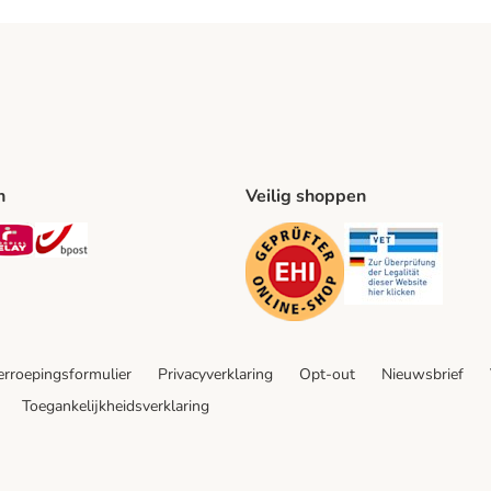
n
Veilig shoppen
ing Method
L Shipping Method
Mondial Relay Shipping Method
bpost Shipping Method
Security
Securit
rroepingsformulier
Privacyverklaring
Opt-out
Nieuwsbrief
Toegankelijkheidsverklaring