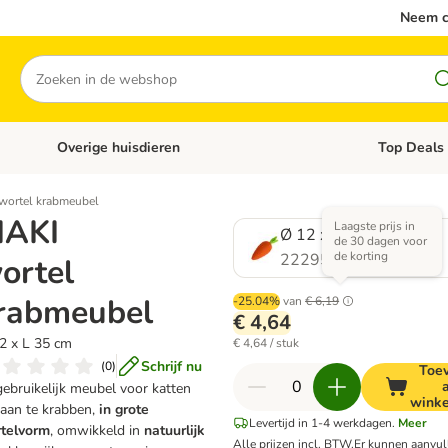
Neem c
Zoeken
Overige huisdieren
Top Deals
Open categoriemenu: Katten
Open categori
wortel krabmeubel
IAKI
Laagste prijs in
Ø 12 x L 35 cm
de 30 dagen voor
de korting
2229566.0
ortel
rabmeubel
-25.04%
van
€ 6,19
€ 4,64
2 x L 35 cm
€ 4,64 / stuk
Schrijf nu
(
0
)
Toe
ebruikelijk meubel voor katten
wink
aan te krabben,
in grote
Levertijd in 1-4 werkdagen.
Meer
telvorm
, omwikkeld in
natuurlijk
Alle prijzen incl. BTW.
Er kunnen aanvu