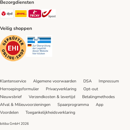
Bezorgdiensten
Dpd Shipping Method
DHL Shipping Method
Mondial Relay Shipping Method
bpost Shipping Method
Veilig shoppen
Security
Security
Klantenservice
Algemene voorwaarden
DSA
Impressum
Herroepingsformulier
Privacyverklaring
Opt-out
Nieuwsbrief
Verzendkosten & levertijd
Betalingmethodes
Afval & Milieuvoorzieningen
Spaarprogramma
App
Voordelen
Toegankelijkheidsverklaring
bitiba GmbH
2026