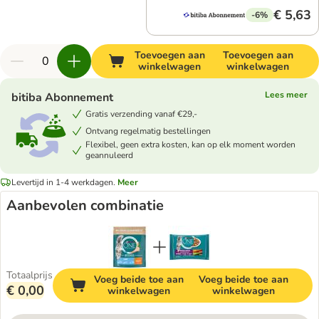
€ 5,63
-6%
Toevoegen aan
Toevoegen aan
winkelwagen
winkelwagen
Lees meer
bitiba Abonnement
Gratis verzending vanaf €29,-
Ontvang regelmatig bestellingen
Flexibel, geen extra kosten, kan op elk moment worden
geannuleerd
Levertijd in 1-4 werkdagen.
Meer
Aanbevolen combinatie
Totaalprijs
Voeg beide toe aan
Voeg beide toe aan
€ 0,00
winkelwagen
winkelwagen