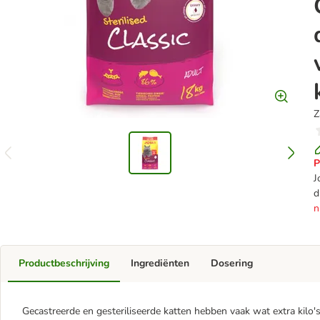
Z
P
J
d
n
Productbeschrijving
Ingrediënten
Dosering
Gecastreerde en gesteriliseerde katten hebben vaak wat extra kilo'