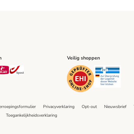
n
Veilig shoppen
ing Method
L Shipping Method
Mondial Relay Shipping Method
bpost Shipping Method
Security
Securit
rroepingsformulier
Privacyverklaring
Opt-out
Nieuwsbrief
Toegankelijkheidsverklaring