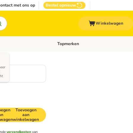
ontact met ons op
Bestel opnieuw
Winkelwagen
Topmerken
emenu: Overige huisdieren
Open categoriemenu: Top Deals
neer
k
ht
oegen
Toevoegen
an
aan
lwagen
winkelwagen
ende
verzendkosten
van