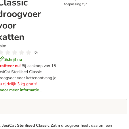
Classic
toepassing zijn.
droogvoer
voor
katten
alm
(
0
)
Schrijf nu
rofiteer nu!
Bij aankoop van 15
osiCat Sterilised Classic
roogvoer voor kattenontvang je
u tijdelijk 3 kg gratis!
voor meer informatie...
s.
JosiCat Sterilised Classic Zalm
droogvoer heeft daarom een ​​