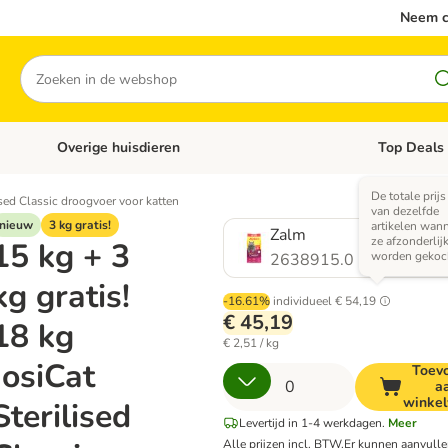
Neem c
Zoeken
Overige huisdieren
Top Deals
Open categoriemenu: Katten
Open categori
De totale prijs
lised Classic droogvoer voor katten
van dezelfde
nieuw
3 kg gratis!
artikelen wan
Zalm
ze afzonderlij
15 kg + 3
worden gekoc
2638915.0
kg gratis!
-16.61%
individueel
€ 54,19
€ 45,19
18 kg
€ 2,51 / kg
JosiCat
Toev
a
winke
Sterilised
Levertijd in 1-4 werkdagen.
Meer
Alle prijzen incl. BTW.
Er kunnen aanvull