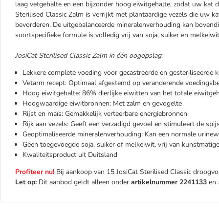
laag vetgehalte en een bijzonder hoog eiwitgehalte, zodat uw kat de 
Sterilised Classic Zalm is verrijkt met plantaardige vezels die uw
bevorderen. De uitgebalanceerde mineralenverhouding kan bovendi
soortspecifieke formule is volledig vrij van soja, suiker en melkeiwit
JosiCat Sterilised Classic Zalm in één oogopslag:
Lekkere complete voeding voor gecastreerde en gesteriliseerde k
Vetarm recept: Optimaal afgestemd op veranderende voedingsb
Hoog eiwitgehalte: 86% dierlijke eiwitten van het totale eiwitge
Hoogwaardige eiwitbronnen: Met zalm en gevogelte
Rijst en maïs: Gemakkelijk verteerbare energiebronnen
Rijk aan vezels: Geeft een verzadigd gevoel en stimuleert de spij
Geoptimaliseerde mineralenverhouding: Kan een normale urinew
Geen toegevoegde soja, suiker of melkeiwit, vrij van kunstmatig
Kwaliteitsproduct uit Duitsland
Profiteer nu!
Bij aankoop van 15 JosiCat Sterilised Classic droogv
Let op:
Dit aanbod geldt alleen onder
artikelnummer 2241133
en 