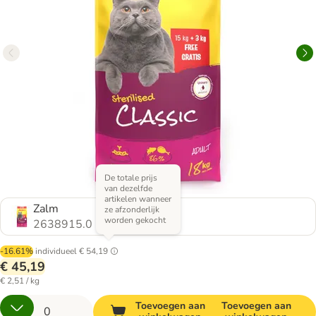
De totale prijs
van dezelfde
artikelen wanneer
Zalm
ze afzonderlijk
worden gekocht
2638915.0
-16.61%
individueel
€ 54,19
€ 45,19
€ 2,51 / kg
Toevoegen aan
Toevoegen aan