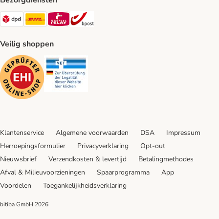
Bezorgdiensten
Dpd Shipping Method
DHL Shipping Method
Mondial Relay Shipping Method
bpost Shipping Method
Veilig shoppen
Security
Security
Klantenservice
Algemene voorwaarden
DSA
Impressum
Herroepingsformulier
Privacyverklaring
Opt-out
Nieuwsbrief
Verzendkosten & levertijd
Betalingmethodes
Afval & Milieuvoorzieningen
Spaarprogramma
App
Voordelen
Toegankelijkheidsverklaring
bitiba GmbH
2026