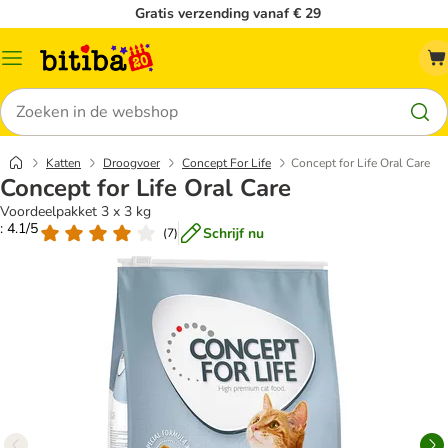
Gratis verzending vanaf € 29
Catalogusmenu
Zoeken
Katten
Droogvoer
Concept For Life
Concept for Life Oral Care
Concept for Life Oral Care
Voordeelpakket 3 x 3 kg
: 4.1/5
Schrijf nu
(
7
)