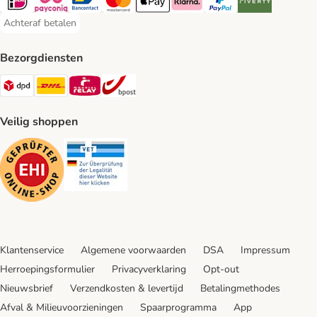
iDeal Payment Method
Payconiq Payment Method
Bancontact Payment Method
Mastercard Payment Method
Apple Pay Payment Method
Klarna Payment Method
PayPal Payment Method
Riverty Payment 
Achteraf betalen
Achteraf betalen Payment Method
Bezorgdiensten
Dpd Shipping Method
DHL Shipping Method
Mondial Relay Shipping Method
bpost Shipping Method
Veilig shoppen
Security
Security
Klantenservice
Algemene voorwaarden
DSA
Impressum
Herroepingsformulier
Privacyverklaring
Opt-out
Nieuwsbrief
Verzendkosten & levertijd
Betalingmethodes
Afval & Milieuvoorzieningen
Spaarprogramma
App