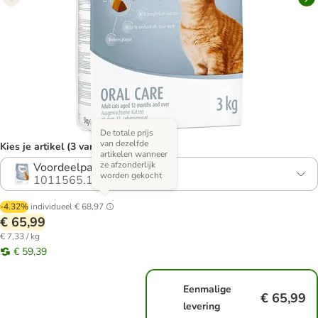
De totale prijs
van dezelfde
Kies je artikel (3 varianten)
artikelen wanneer
ze afzonderlijk
Voordeelpakket 3 x 3 kg
worden gekocht
1011565.1
-4.32%
individueel
€ 68,97
€ 65,99
€ 7,33 / kg
€ 59,39
Eenmalige
€ 65,99
levering