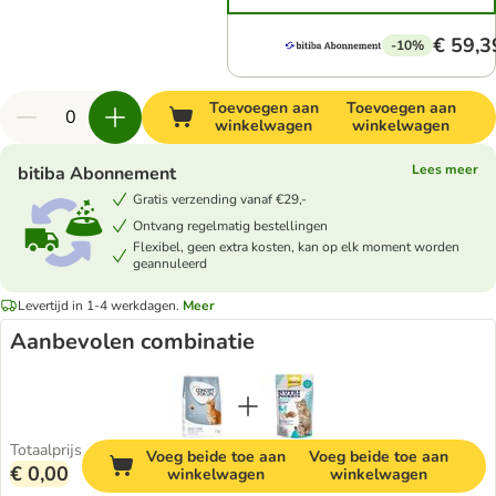
€ 59,3
-10%
Toevoegen aan
Toevoegen aan
winkelwagen
winkelwagen
Lees meer
bitiba Abonnement
Gratis verzending vanaf €29,-
Ontvang regelmatig bestellingen
Flexibel, geen extra kosten, kan op elk moment worden
geannuleerd
Levertijd in 1-4 werkdagen.
Meer
Aanbevolen combinatie
Totaalprijs
Voeg beide toe aan
Voeg beide toe aan
€ 0,00
winkelwagen
winkelwagen