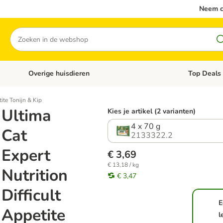
Neem c
Zoeken
Overige huisdieren
Top Deals
Open categoriemenu: Katten
Open categori
tite Tonijn & Kip
Ultima
Kies je artikel (2 varianten)
4 x 70 g
Cat
2133322.2
Expert
€ 3,69
€ 13,18 / kg
Nutrition
€ 3,47
Difficult
E
Appetite
l