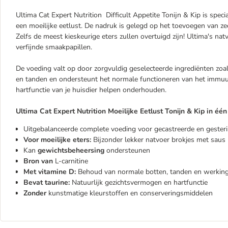
Ultima Cat Expert Nutrition Difficult Appetite Tonijn & Kip is spec
een moeilijke eetlust. De nadruk is gelegd op het toevoegen van ze
Zelfs de meest kieskeurige eters zullen overtuigd zijn! Ultima's na
verfijnde smaakpapillen.
De voeding valt op door zorgvuldig geselecteerde ingrediënten zoa
en tanden en ondersteunt het normale functioneren van het immuu
hartfunctie van je huisdier helpen onderhouden.
Ultima Cat Expert Nutrition Moeilijke Eetlust Tonijn & Kip in éé
Uitgebalanceerde complete voeding voor gecastreerde en gesteril
Voor moeilijke eters:
Bijzonder lekker natvoer brokjes met saus
Kan
gewichtsbeheersing
ondersteunen
Bron van
L-carnitine
Met vitamine D:
Behoud van normale botten, tanden en werkin
Bevat taurine:
Natuurlijk gezichtsvermogen en hartfunctie
Zonder
kunstmatige kleurstoffen en conserveringsmiddelen