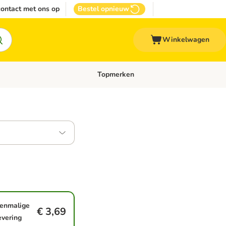
ontact met ons op
Bestel opnieuw
Winkelwagen
Topmerken
emenu: Overige huisdieren
Open categoriemenu: Top Deals
enmalige
€ 3,69
evering