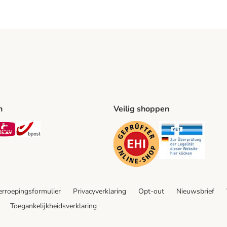
n
Veilig shoppen
ing Method
L Shipping Method
Mondial Relay Shipping Method
bpost Shipping Method
Security
Securit
rroepingsformulier
Privacyverklaring
Opt-out
Nieuwsbrief
Toegankelijkheidsverklaring