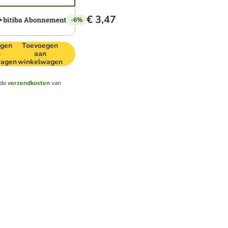
€ 3,47
-6%
egen
Toevoegen
n
aan
wagen
winkelwagen
nde
verzendkosten
van