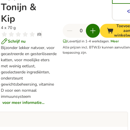
Tonijn &
Kip
Toevo
4 x 70 g
aa
(
0
)
winkel
Schrijf nu
Levertijd in 1-4 werkdagen.
Meer
Bijzonder lekker natvoer, voor
Alle prijzen incl. BTW.
Er kunnen aanvulle
toepassing zijn.
gecastreerde en gesteriliseerde
katten, voor moeilijke eters
met weinig eetlust,
geselecteerde ingrediënten,
ondersteunt
gewichtsbeheersing, vitamine
D voor een normaal
immuunsysteem
voor meer informatie...