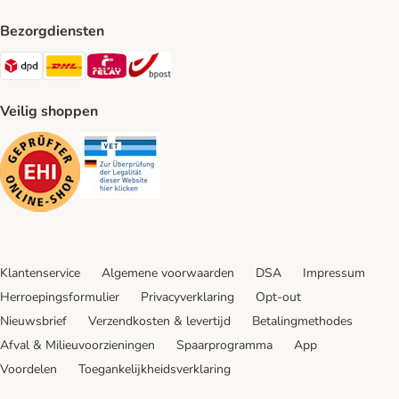
Bezorgdiensten
Dpd Shipping Method
DHL Shipping Method
Mondial Relay Shipping Method
bpost Shipping Method
Veilig shoppen
Security
Security
Klantenservice
Algemene voorwaarden
DSA
Impressum
Herroepingsformulier
Privacyverklaring
Opt-out
Nieuwsbrief
Verzendkosten & levertijd
Betalingmethodes
Afval & Milieuvoorzieningen
Spaarprogramma
App
Voordelen
Toegankelijkheidsverklaring