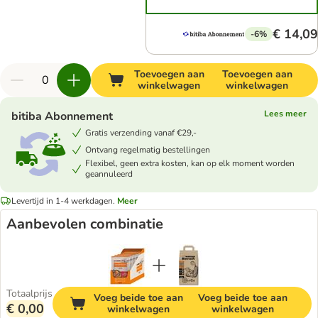
€ 14,09
-6%
Toevoegen aan
Toevoegen aan
winkelwagen
winkelwagen
Lees meer
bitiba Abonnement
Gratis verzending vanaf €29,-
Ontvang regelmatig bestellingen
Flexibel, geen extra kosten, kan op elk moment worden
geannuleerd
Levertijd in 1-4 werkdagen.
Meer
Aanbevolen combinatie
Totaalprijs
Voeg beide toe aan
Voeg beide toe aan
€ 0,00
winkelwagen
winkelwagen