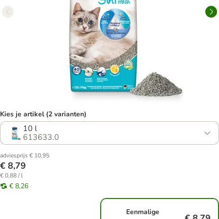
Kies je artikel (2 varianten)
10 l
613633.0
adviesprijs € 10,95
€ 8,79
€ 0,88 / l
€ 8,26
Eenmalige
€ 8,79