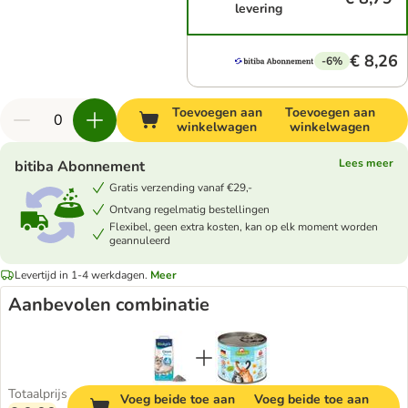
levering
€ 8,26
-6%
Toevoegen aan
Toevoegen aan
winkelwagen
winkelwagen
Lees meer
bitiba Abonnement
Gratis verzending vanaf €29,-
Ontvang regelmatig bestellingen
Flexibel, geen extra kosten, kan op elk moment worden
geannuleerd
Levertijd in 1-4 werkdagen.
Meer
Aanbevolen combinatie
Totaalprijs
Voeg beide toe aan
Voeg beide toe aan