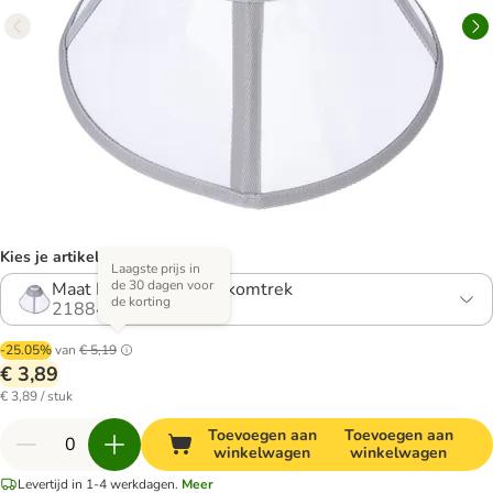
Kies je artikel (4 varianten)
Laagste prijs in
de 30 dagen voor
Maat L: 36 - 46 cm nekomtrek
de korting
2188482.0
-25.05%
van
€ 5,19
€ 3,89
€ 3,89 / stuk
Toevoegen aan
Toevoegen aan
winkelwagen
winkelwagen
Levertijd in 1-4 werkdagen.
Meer