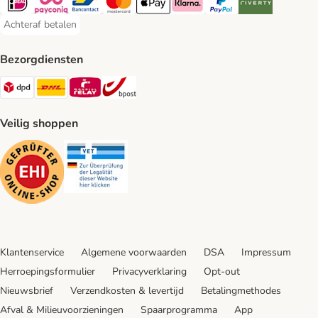
iDeal Payment Method
Payconiq Payment Method
Bancontact Payment Method
Mastercard Payment Method
Apple Pay Payment Method
Klarna Payment Method
PayPal Payment Method
Riverty Payment 
Achteraf betalen
Achteraf betalen Payment Method
Bezorgdiensten
Dpd Shipping Method
DHL Shipping Method
Mondial Relay Shipping Method
bpost Shipping Method
Veilig shoppen
Security
Security
Klantenservice
Algemene voorwaarden
DSA
Impressum
Herroepingsformulier
Privacyverklaring
Opt-out
Nieuwsbrief
Verzendkosten & levertijd
Betalingmethodes
Afval & Milieuvoorzieningen
Spaarprogramma
App