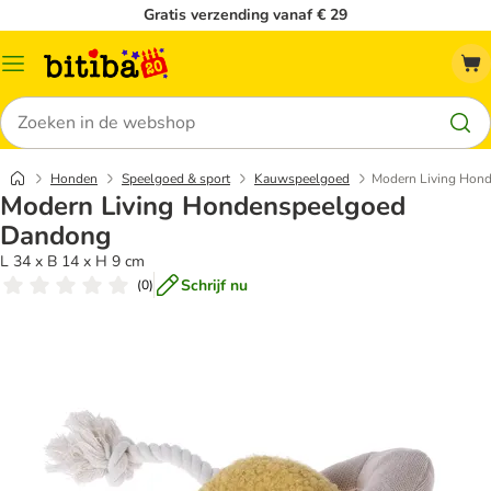
Gratis verzending vanaf € 29
Catalogusmenu
Zoeken
Honden
Speelgoed & sport
Kauwspeelgoed
Modern Living Hon
Modern Living Hondenspeelgoed
Dandong
L 34 x B 14 x H 9 cm
Schrijf nu
(
0
)