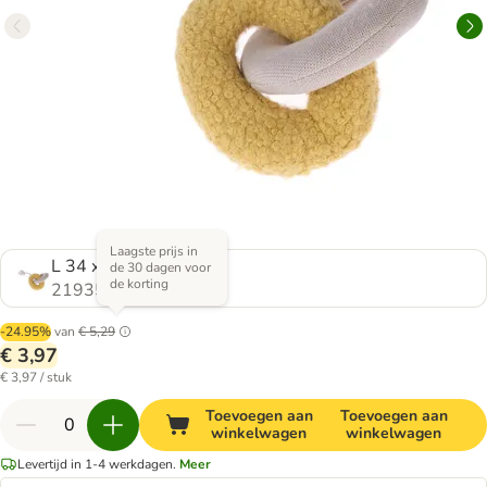
Laagste prijs in
L 34 x B 14 x H 9 cm
de 30 dagen voor
de korting
2193579.0
-24.95%
van
€ 5,29
€ 3,97
€ 3,97 / stuk
Toevoegen aan
Toevoegen aan
winkelwagen
winkelwagen
Levertijd in 1-4 werkdagen.
Meer