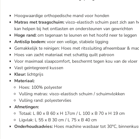
Hoogwaardige orthopedische mand voor honden
Matras met traagschuim:
visco-elastisch schuim past zich aan h
kan helpen bij het ontlasten en ondersteunen van gewrichten
Hoge rand:
om tegenaan te leunen en het hoofd neer te leggen
Antislip bodem:
voor een veilige, stabiele ligging
Gemakkelijk te reinigen: Hoes met ritssluiting afneembaar & ma
Hoes van zacht materiaal met schattig quilt patroon
Voor maximaal slaapcomfort, beschermt tegen kou van de vloer
Vast geïntegreerd kussen
Kleur:
lichtgrijs
Materiaal:
Hoes: 100% polyester
Vulling matras: visco-elastisch schuim / schuimvlokken
Vulling rand: polyestervlies
Afmetingen:
Totaal: L 80 x B 60 x H 17cm / L 100 x B 70 x H 19 cm
Ligvlak: L 55 x B 30 cm / L 75 x B 40 cm
Onderhoudsadvies:
Hoes machine wasbaar tot 30°C, binnenku