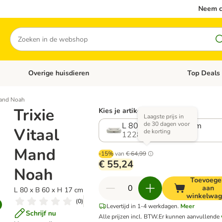
Neem c
Zoeken
Overige huisdieren
Top Deals
Open categoriemenu: Katten
Open categori
 Mand Noah
Trixie
Kies je artikel (2 varianten)
Laagste prijs in
de 30 dagen voor
L 80 x B 60 x H 17 cm
Vitaal
de korting
1228076.0
Mand
-15%
van
€ 64,99
€ 55,24
Noah
Toevoege
aan
L 80 x B 60 x H 17 cm
winkelwag
(
0
)
Levertijd in 1-4 werkdagen.
Meer
Schrijf nu
Alle prijzen incl. BTW.
Er kunnen aanvullende