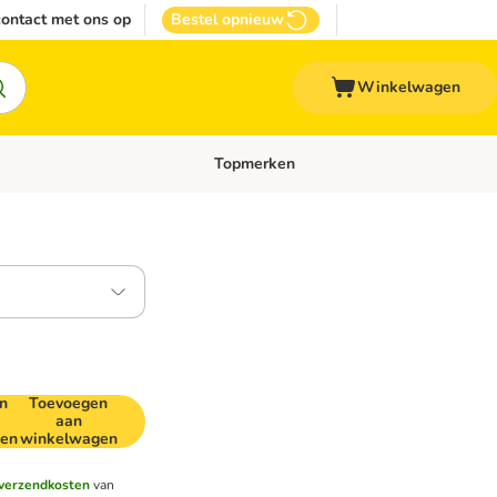
ontact met ons op
Bestel opnieuw
Winkelwagen
Topmerken
emenu: Overige huisdieren
Open categoriemenu: Top Deals
n
Toevoegen
aan
en
winkelwagen
verzendkosten
van