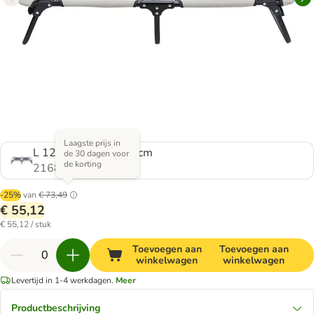
Laagste prijs in
L 120 x B 70 x H 19 cm
de 30 dagen voor
de korting
2168474.0
-25%
van
€ 73,49
€ 55,12
€ 55,12 / stuk
Toevoegen aan
Toevoegen aan
winkelwagen
winkelwagen
Levertijd in 1-4 werkdagen.
Meer
Productbeschrijving