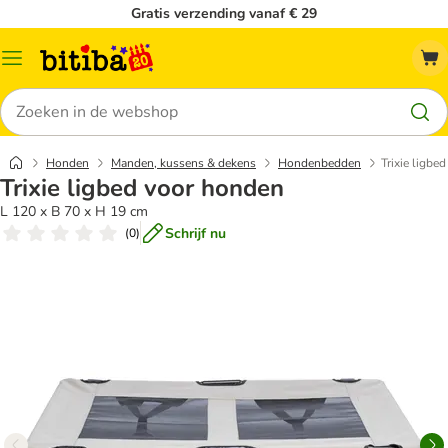
Gratis verzending vanaf € 29
Catalogusmenu
Zoeken
Honden
Manden, kussens & dekens
Hondenbedden
Trixie ligbe
Trixie ligbed voor honden
L 120 x B 70 x H 19 cm
Schrijf nu
(
0
)