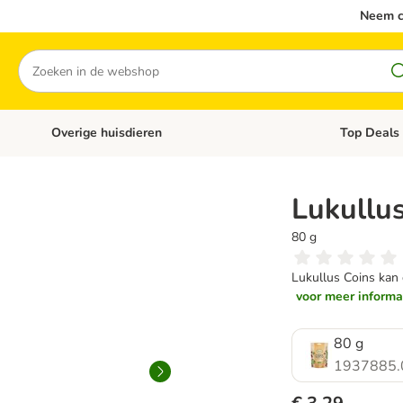
Neem c
Zoeken
Overige huisdieren
Top Deals
Open categoriemenu: Katten
Open categori
Lukullu
80 g
Lukullus Coins kan 
voor meer informat
80 g
1937885.