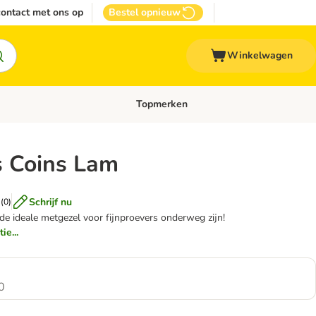
ontact met ons op
Bestel opnieuw
Winkelwagen
Topmerken
emenu: Overige huisdieren
Open categoriemenu: Top Deals
s Coins Lam
Schrijf nu
(
0
)
de ideale metgezel voor fijnproevers onderweg zijn!
ie...
0