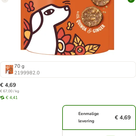
70 g
2199982.0
€ 4,69
€ 67,00 / kg
€ 4,41
Eenmalige
€ 4,69
levering