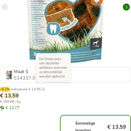
De totale prijs
van dezelfde
artikelen wanneer
Maat S
ze afzonderlijk
worden gekocht
534337.0
-9.1%
individueel
€ 14,95
€ 13,59
€ 169,88 / kg
€ 12,77
Eenmalige
€ 13,59
levering