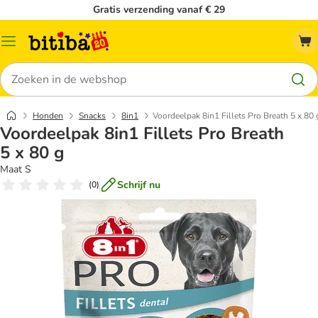
Gratis verzending vanaf € 29
Catalogusmenu
Zoeken
Honden
Snacks
8in1
Voordeelpak 8in1 Fillets Pro Breath 5 x 80 
Voordeelpak 8in1 Fillets Pro Breath
5 x 80 g
Maat S
Schrijf nu
(
0
)