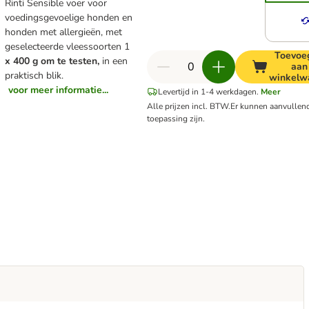
Rinti Sensible voer voor
voedingsgevoelige honden en
honden met allergieën, met
geselecteerde vleessoorten 1
Toevoe
x 400 g om te testen,
in een
aan
praktisch blik.
winkelw
voor meer informatie...
Levertijd in 1-4 werkdagen.
Meer
Alle prijzen incl. BTW.
Er kunnen aanvullen
toepassing zijn.