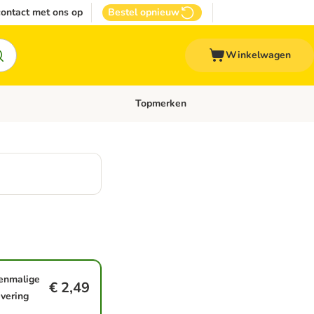
ontact met ons op
Bestel opnieuw
Winkelwagen
Topmerken
emenu: Overige huisdieren
Open categoriemenu: Top Deals
enmalige
€ 2,49
evering