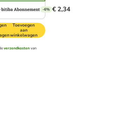
€ 2,34
-6%
gen
Toevoegen
aan
agen
winkelwagen
de
verzendkosten
van