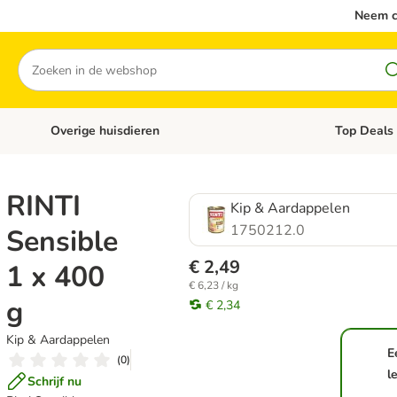
Neem c
Zoeken
Overige huisdieren
Top Deals
Open categoriemenu: Katten
Open categori
RINTI
Kip & Aardappelen
1750212.0
Sensible
€ 2,49
1 x 400
€ 6,23 / kg
g
€ 2,34
Kip & Aardappelen
E
(
0
)
l
Schrijf nu