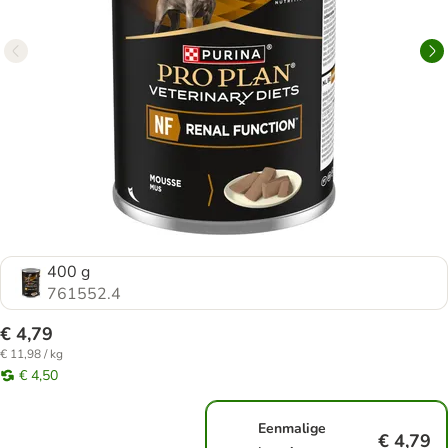
400 g
761552.4
€ 4,79
€ 11,98 / kg
€ 4,50
Eenmalige
€ 4,79