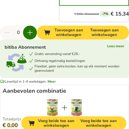
€ 15,34
-7%
Toevoegen aan
Toevoegen aan
winkelwagen
winkelwagen
Lees meer
bitiba Abonnement
Gratis verzending vanaf €29,-
Ontvang regelmatig bestellingen
Flexibel, geen extra kosten, kan op elk moment worden
geannuleerd
Levertijd in 1-4 werkdagen.
Meer
Aanbevolen combinatie
Totaalprijs
Voeg beide toe aan
Voeg beide toe aan
€ 0,00
winkelwagen
winkelwagen