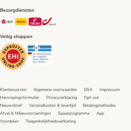
Bezorgdiensten
Dpd Shipping Method
DHL Shipping Method
Mondial Relay Shipping Method
bpost Shipping Method
Veilig shoppen
Security
Security
Klantenservice
Algemene voorwaarden
DSA
Impressum
Herroepingsformulier
Privacyverklaring
Opt-out
Nieuwsbrief
Verzendkosten & levertijd
Betalingmethodes
Afval & Milieuvoorzieningen
Spaarprogramma
App
Voordelen
Toegankelijkheidsverklaring