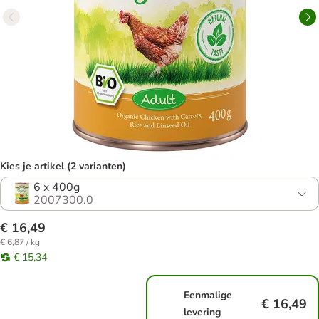
Kies je artikel (2 varianten)
6 x 400g
2007300.0
€ 16,49
€ 6,87 / kg
€ 15,34
Eenmalige
€ 16,49
levering