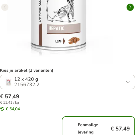
Kies je artikel (2 varianten)
12 x 420 g
2156732.2
€ 57,49
€ 11,41 / kg
€ 54,04
Eenmalige
€ 57,49
levering