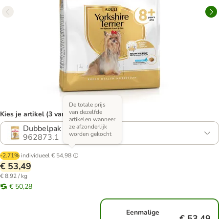
De totale prijs
van dezelfde
Kies je artikel (3 varianten)
artikelen wanneer
ze afzonderlijk
Dubbelpak 2 x 3 kg
worden gekocht
962873.1
-2.71%
individueel
€ 54,98
€ 53,49
€ 8,92 / kg
€ 50,28
Eenmalige
€ 53,49