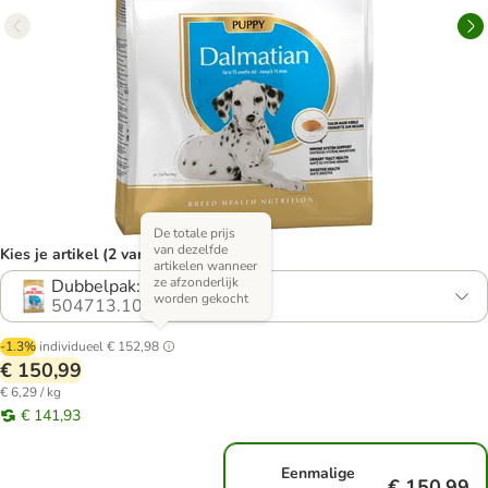
De totale prijs
van dezelfde
Kies je artikel (2 varianten)
artikelen wanneer
ze afzonderlijk
Dubbelpak: 2 x 12 kg
worden gekocht
504713.10
-1.3%
individueel
€ 152,98
€ 150,99
€ 6,29 / kg
€ 141,93
Eenmalige
€ 150,99