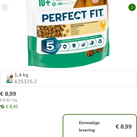
1,4 kg
625325.2
€ 8,99
€ 6,42 / kg
€ 8,45
Eenmalige
€ 8,99
levering