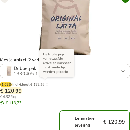
De totale prijs
van dezelfde
Kies je artikel (2 varianten)
artikelen wanneer
ze afzonderlijk
Dubbelpak: 2 x 14 kg
worden gekocht
1930405.1
-1.62%
individueel
€ 122,98
€ 120,99
€ 4,32 / kg
€ 113,73
Eenmalige
€ 120,99
levering