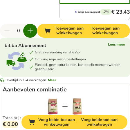
€ 23,43
-7%
Toevoegen aan
Toevoegen aan
winkelwagen
winkelwagen
Lees meer
bitiba Abonnement
Gratis verzending vanaf €29,-
Ontvang regelmatig bestellingen
Flexibel, geen extra kosten, kan op elk moment worden
geannuleerd
Levertijd in 1-4 werkdagen.
Meer
Aanbevolen combinatie
Totaalprijs
Voeg beide toe aan
Voeg beide toe aan
€ 0,00
winkelwagen
winkelwagen