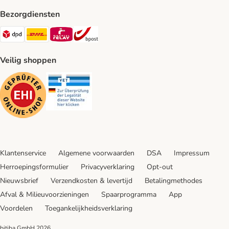
Bezorgdiensten
Dpd Shipping Method
DHL Shipping Method
Mondial Relay Shipping Method
bpost Shipping Method
Veilig shoppen
Security
Security
Klantenservice
Algemene voorwaarden
DSA
Impressum
Herroepingsformulier
Privacyverklaring
Opt-out
Nieuwsbrief
Verzendkosten & levertijd
Betalingmethodes
Afval & Milieuvoorzieningen
Spaarprogramma
App
Voordelen
Toegankelijkheidsverklaring
bitiba GmbH
2026