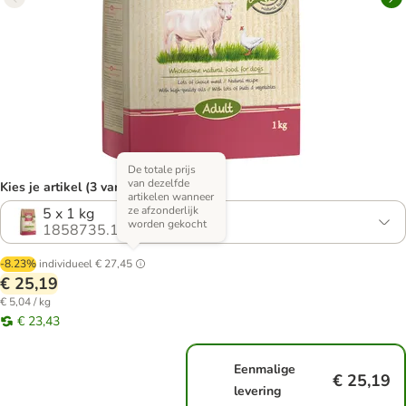
De totale prijs
van dezelfde
Kies je artikel (3 varianten)
artikelen wanneer
ze afzonderlijk
5 x 1 kg
worden gekocht
1858735.1
-8.23%
individueel
€ 27,45
€ 25,19
€ 5,04 / kg
€ 23,43
Eenmalige
€ 25,19
levering