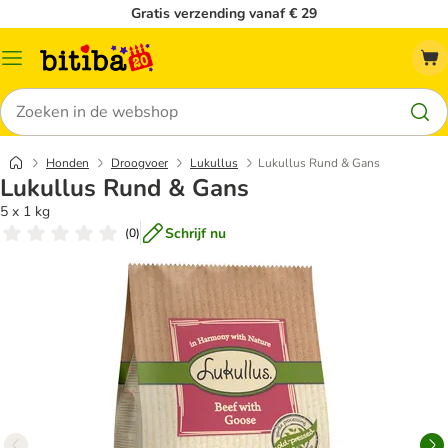
Gratis verzending vanaf € 29
Catalogusmenu
Zoeken
Honden
Droogvoer
Lukullus
Lukullus Rund & Gans
Lukullus Rund & Gans
5 x 1 kg
Schrijf nu
(
0
)