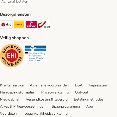
Achteraf betalen
Achteraf betalen Payment Method
Bezorgdiensten
Dpd Shipping Method
DHL Shipping Method
Mondial Relay Shipping Method
bpost Shipping Method
Veilig shoppen
Security
Security
Klantenservice
Algemene voorwaarden
DSA
Impressum
Herroepingsformulier
Privacyverklaring
Opt-out
Nieuwsbrief
Verzendkosten & levertijd
Betalingmethodes
Afval & Milieuvoorzieningen
Spaarprogramma
App
Voordelen
Toegankelijkheidsverklaring