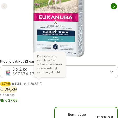
De totale prijs
van dezelfde
Kies je artikel (2 varianten)
artikelen wanneer
ze afzonderlijk
3 x 2 kg
worden gekocht
397324.12
-4.79%
individueel
€ 30,87
€ 29,39
€ 4,90 / kg
€ 27,63
Eenmalige
€ 29,39