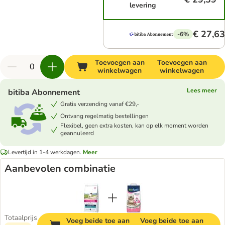
levering
€ 27,63
-6%
Toevoegen aan
Toevoegen aan
winkelwagen
winkelwagen
Lees meer
bitiba Abonnement
Gratis verzending vanaf €29,-
Ontvang regelmatig bestellingen
Flexibel, geen extra kosten, kan op elk moment worden
geannuleerd
Levertijd in 1-4 werkdagen.
Meer
Aanbevolen combinatie
Totaalprijs
Voeg beide toe aan
Voeg beide toe aan