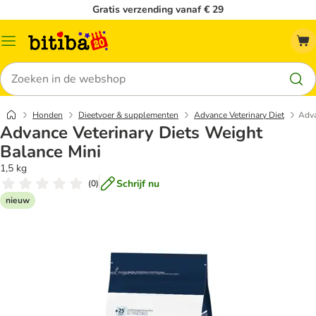
Gratis verzending vanaf € 29
Catalogusmenu
Zoeken
Honden
Dieetvoer & supplementen
Advance Veterinary Diet
Adva
Advance Veterinary Diets Weight
Balance Mini
1,5 kg
Schrijf nu
(
0
)
nieuw