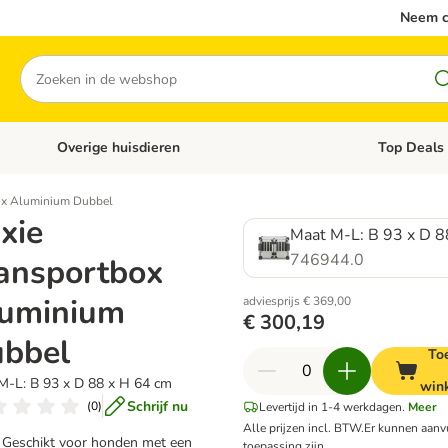
Neem c
Zoeken
Overige huisdieren
Top Deals
Open categoriemenu: Katten
Open categori
box Aluminium Dubbel
ixie
Maat M-L: B 93 x D 8
746944.0
ansportbox
uminium
adviesprijs € 369,00
€ 300,19
bbel
To
M-L: B 93 x D 88 x H 64 cm
win
Schrijf nu
(
0
)
Levertijd in 1-4 werkdagen.
Meer
Alle prijzen incl. BTW.
Er kunnen aanv
Geschikt voor honden met een
toepassing zijn.