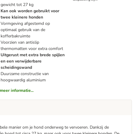
gewicht tot 27 kg
Kan ook worden gebruikt voor
twee kleinere honden
Vormgeving afgestemd op
optimaal gebruik van de
kofferbakruimte
Voorzien van antislip
thermomatten voor extra comfort
Uitgerust met extra brede spijlen
en een verwijderbare
scheidingswand
Duurzame constructie van
hoogwaardig aluminium
meer informatie...
abele manier om je hond onderweg te vervoeren. Dankzij de
één hond tot circa 27 kg, maar ook voor twee kleinere honden. De