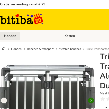
Gratis verzending vanaf € 29
Honden
Katten
Open categoriemenu: Honden
Honden
Benches & transport
Metalen benches
Trixie Transport
Tr
Tr
Al
Du
Maat 