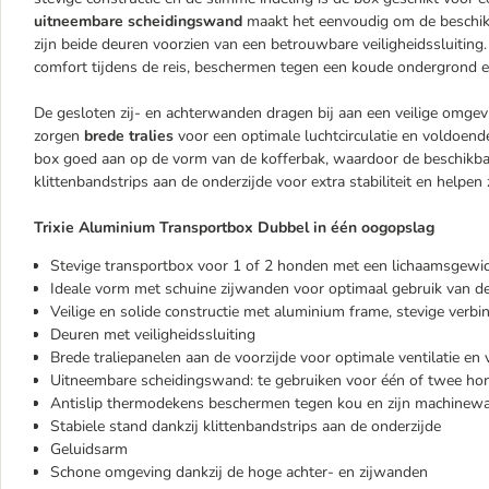
uitneembare scheidingswand
maakt het eenvoudig om de beschikb
zijn beide deuren voorzien van een betrouwbare veiligheidssluiting
comfort tijdens de reis, beschermen tegen een koude ondergrond
De gesloten zij- en achterwanden dragen bij aan een veilige omge
zorgen
brede tralies
voor een optimale luchtcirculatie en voldoende
box goed aan op de vorm van de kofferbak, waardoor de beschikbar
klittenbandstrips aan de onderzijde voor extra stabiliteit en helpen
Trixie Aluminium Transportbox Dubbel in één oogopslag
Stevige transportbox voor 1 of 2 honden met een lichaamsgewich
Ideale vorm met schuine zijwanden voor optimaal gebruik van d
Veilige en solide constructie met aluminium frame, stevige verb
Deuren met veiligheidssluiting
Brede traliepanelen aan de voorzijde voor optimale ventilatie en vr
Uitneembare scheidingswand: te gebruiken voor één of twee ho
Antislip thermodekens beschermen tegen kou en zijn machinew
Stabiele stand dankzij klittenbandstrips aan de onderzijde
Geluidsarm
Schone omgeving dankzij de hoge achter- en zijwanden