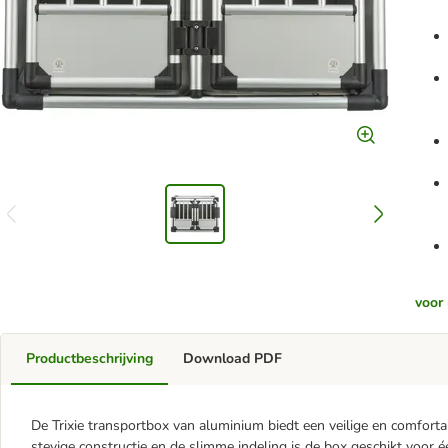
voor 
Productbeschrijving
Download PDF
De Trixie transportbox van aluminium biedt een veilige en comfort
stevige constructie en de slimme indeling is de box geschikt voor 