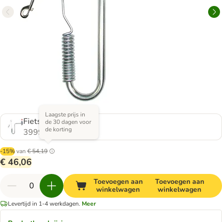
Laagste prijs in
Fietshouder
de 30 dagen voor
de korting
399989.3
-15%
van
€ 54,19
€ 46,06
Toevoegen aan
Toevoegen aan
winkelwagen
winkelwagen
Levertijd in 1-4 werkdagen.
Meer