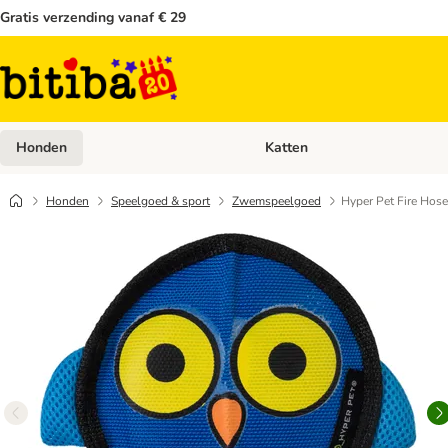
Gratis verzending vanaf € 29
Honden
Katten
Open categoriemenu: Honden
Honden
Speelgoed & sport
Zwemspeelgoed
Hyper Pet Fire Hose