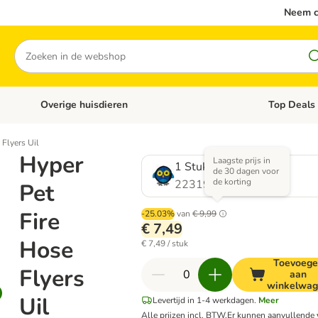
Neem c
Zoeken
Overige huisdieren
Top Deals
Open categoriemenu: Katten
Open categori
 Flyers Uil
Hyper
Laagste prijs in
1 Stuk
de 30 dagen voor
de korting
2231967.0
Pet
Fire
-25.03%
van
€ 9,99
€ 7,49
Hose
€ 7,49 / stuk
Toevoege
Flyers
aan
winkelwa
Uil
Levertijd in 1-4 werkdagen.
Meer
Alle prijzen incl. BTW.
Er kunnen aanvullende