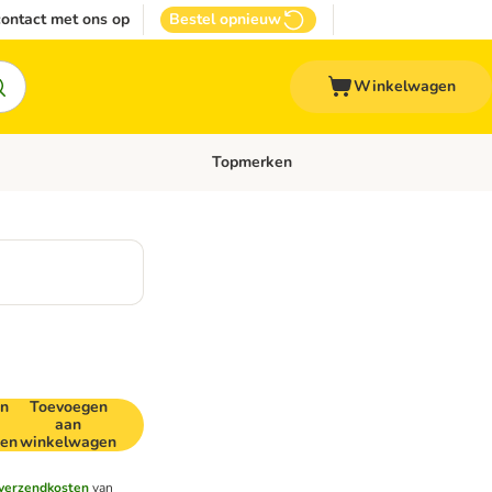
ontact met ons op
Bestel opnieuw
Winkelwagen
Topmerken
emenu: Overige huisdieren
Open categoriemenu: Top Deals
n
Toevoegen
aan
gen
winkelwagen
verzendkosten
van