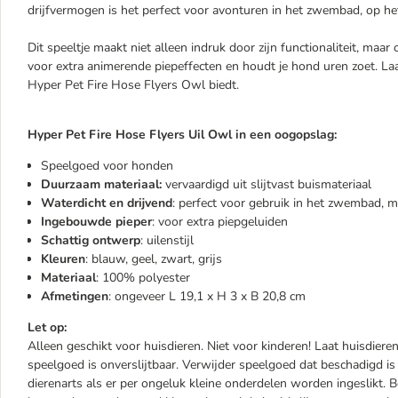
drijfvermogen is het perfect voor avonturen in het zwembad, op het
Dit speeltje maakt niet alleen indruk door zijn functionaliteit, maa
voor extra animerende piepeffecten en houdt je hond uren zoet. Laat
Hyper Pet Fire Hose Flyers Owl biedt.
Hyper Pet Fire Hose Flyers Uil Owl in een oogopslag:
Speelgoed voor honden
Duurzaam materiaal:
vervaardigd uit slijtvast buismateriaal
Waterdicht en drijvend
: perfect voor gebruik in het zwembad, m
Ingebouwde pieper
: voor extra piepgeluiden
Schattig ontwerp
: uilenstijl
Kleuren
: blauw, geel, zwart, grijs
Materiaal
: 100% polyester
Afmetingen
: ongeveer L 19,1 x H 3 x B 20,8 cm
Let op:
Alleen geschikt voor huisdieren. Niet voor kinderen! Laat huisdier
speelgoed is onverslijtbaar. Verwijder speelgoed dat beschadigd i
dierenarts als er per ongeluk kleine onderdelen worden ingeslikt.