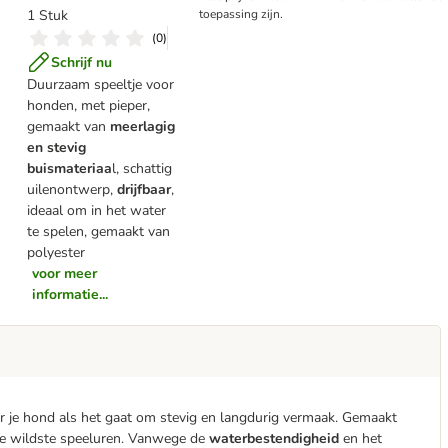
1 Stuk
toepassing zijn.
(
0
)
Schrijf nu
Duurzaam speeltje voor
honden, met pieper,
gemaakt van
meerlagig
en stevig
buismateriaa
l, schattig
uilenontwerp,
drijfbaar
,
ideaal om in het water
te spelen, gemaakt van
polyester
voor meer
informatie...
or je hond als het gaat om stevig en langdurig vermaak. Gemaakt
 de wildste speeluren. Vanwege de
waterbestendigheid
en het