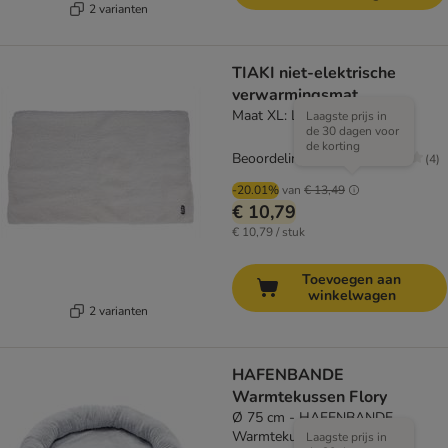
2 varianten
TIAKI niet-elektrische
verwarmingsmat
Maat XL: L 110 x B 70 cm
Laagste prijs in
de 30 dagen voor
de korting
Beoordeling: 2.8/5
(
4
)
-20.01%
van
€ 13,49
€ 10,79
€ 10,79 / stuk
Toevoegen aan
winkelwagen
2 varianten
HAFENBANDE
Warmtekussen Flory
Ø 75 cm - HAFENBANDE
Warmtekussen Flory
Laagste prijs in