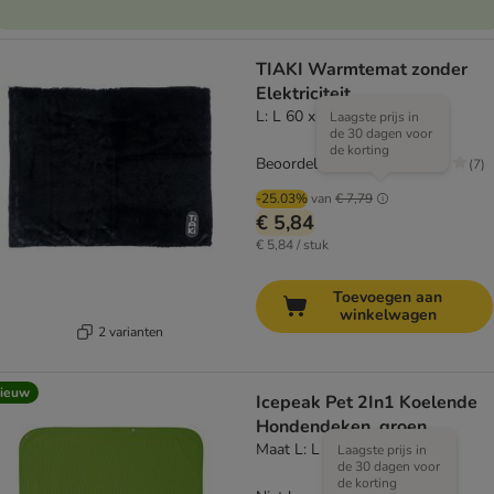
TIAKI Warmtemat zonder
Elektriciteit
L: L 60 x B 75 cm
Laagste prijs in
de 30 dagen voor
de korting
Beoordeling: 1.9/5
(
7
)
-25.03%
van
€ 7,79
€ 5,84
€ 5,84 / stuk
Toevoegen aan
winkelwagen
2 varianten
ieuw
Icepeak Pet 2In1 Koelende
Hondendeken, groen
Maat L: L 62 x B 84 cm
Laagste prijs in
de 30 dagen voor
de korting