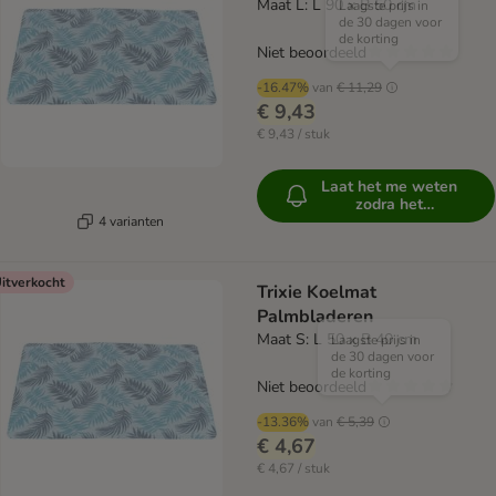
Maat L: L 90 x B 50 cm
Laagste prijs in
de 30 dagen voor
de korting
Niet beoordeeld
-16.47%
van
€ 11,29
€ 9,43
€ 9,43 / stuk
Laat het me weten
zodra het
beschikbaar is
4 varianten
itverkocht
Trixie Koelmat
Palmbladeren
Maat S: L 50 x B 40 cm
Laagste prijs in
de 30 dagen voor
de korting
Niet beoordeeld
-13.36%
van
€ 5,39
€ 4,67
€ 4,67 / stuk