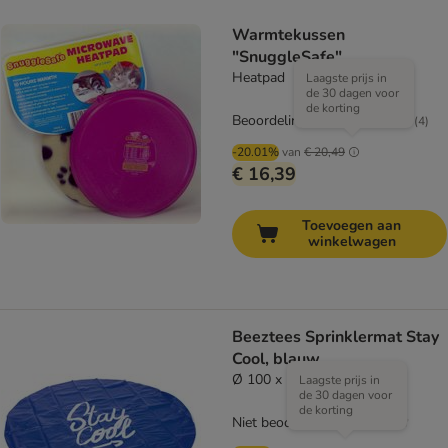
Warmtekussen
"SnuggleSafe"
Heatpad
Laagste prijs in
de 30 dagen voor
de korting
Beoordeling: 5/5
(
4
)
-20.01%
van
€ 20,49
€ 16,39
Toevoegen aan
winkelwagen
Beeztees Sprinklermat Stay
Cool, blauw
Ø 100 x H 5 cm
Laagste prijs in
de 30 dagen voor
de korting
Niet beoordeeld