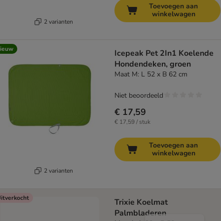
Toevoegen aan
winkelwagen
2 varianten
ieuw
Icepeak Pet 2In1 Koelende
Hondendeken, groen
Maat M: L 52 x B 62 cm
Niet beoordeeld
€ 17,59
€ 17,59 / stuk
Toevoegen aan
winkelwagen
2 varianten
itverkocht
Trixie Koelmat
Palmbladeren