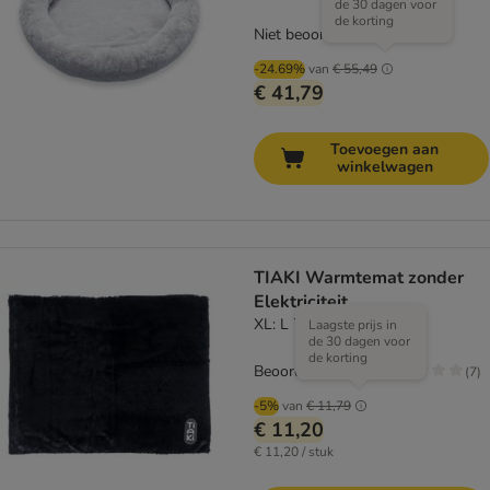
de 30 dagen voor
de korting
Niet beoordeeld
-24.69%
van
€ 55,49
€ 41,79
Toevoegen aan
winkelwagen
TIAKI Warmtemat zonder
Elektriciteit
XL: L 70 x B 110 cm
Laagste prijs in
de 30 dagen voor
de korting
Beoordeling: 1.9/5
(
7
)
-5%
van
€ 11,79
€ 11,20
€ 11,20 / stuk