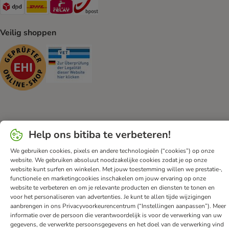
Dpd Shipping Method
DHL Shipping Method
Mondial Relay Shipping Method
bpost Shipping Method
Veilig shoppen
Security
Security
Klantenservice
Algemene voorwaarden
DSA
Impressum
Help ons bitiba te verbeteren!
Herroepingsformulier
Privacyverklaring
Opt-out
We gebruiken cookies, pixels en andere technologieën (“cookies”) op onze
Nieuwsbrief
Verzendkosten & levertijd
Betalingmethodes
website. We gebruiken absoluut noodzakelijke cookies zodat je op onze
Afval & Milieuvoorzieningen
Spaarprogramma
App
website kunt surfen en winkelen. Met jouw toestemming willen we prestatie-,
functionele en marketingcookies inschakelen om jouw ervaring op onze
Voordelen
Toegankelijkheidsverklaring
website te verbeteren en om je relevante producten en diensten te tonen en
voor het personaliseren van advertenties. Je kunt te allen tijde wijzigingen
bitiba GmbH
2026
aanbrengen in ons Privacyvoorkeurencentrum (“Instellingen aanpassen”). Meer
informatie over de persoon die verantwoordelijk is voor de verwerking van uw
gegevens, de verwerkte persoonsgegevens en het doel van de verwerking vind