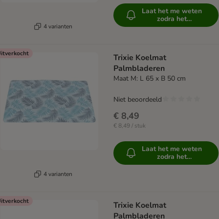
Laat het me weten
zodra het
beschikbaar is
4 varianten
itverkocht
Trixie Koelmat
Palmbladeren
Maat M: L 65 x B 50 cm
Niet beoordeeld
€ 8,49
€ 8,49 / stuk
Laat het me weten
zodra het
beschikbaar is
4 varianten
itverkocht
Trixie Koelmat
Palmbladeren