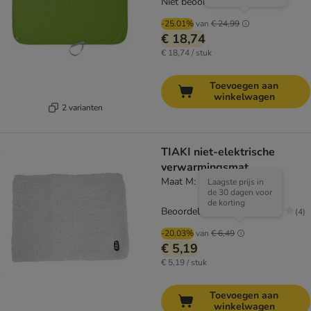
Niet beoordeeld
-25.01%
van
€ 24,99
€ 18,74
€ 18,74 / stuk
Toevoegen aan
winkelwagen
2 varianten
TIAKI niet-elektrische
verwarmingsmat
Maat M: L 60 x B 45 cm
Laagste prijs in
de 30 dagen voor
de korting
Beoordeling: 2.8/5
(
4
)
-20.03%
van
€ 6,49
€ 5,19
€ 5,19 / stuk
Toevoegen aan
winkelwagen