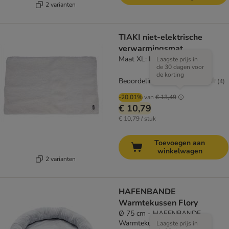
2 varianten
TIAKI niet-elektrische
verwarmingsmat
Maat XL: L 110 x B 70 cm
Laagste prijs in
de 30 dagen voor
de korting
Beoordeling: 2.8/5
(
4
)
-20.01%
van
€ 13,49
€ 10,79
€ 10,79 / stuk
Toevoegen aan
winkelwagen
2 varianten
HAFENBANDE
Warmtekussen Flory
Ø 75 cm - HAFENBANDE
Warmtekussen Flory
Laagste prijs in