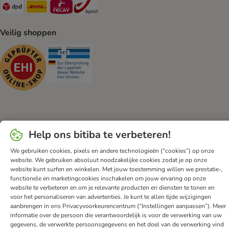
Dpd Shipping Method
DHL Shipping Method
Mondial Relay Shipping Method
bpost Shipping Method
Veilig shoppen
Security
Security
Klantenservice
Algemene voorwaarden
DSA
Impressum
Help ons bitiba te verbeteren!
Herroepingsformulier
Privacyverklaring
Opt-out
We gebruiken cookies, pixels en andere technologieën (“cookies”) op onze
Nieuwsbrief
Verzendkosten & levertijd
Betalingmethodes
website. We gebruiken absoluut noodzakelijke cookies zodat je op onze
Afval & Milieuvoorzieningen
Spaarprogramma
App
website kunt surfen en winkelen. Met jouw toestemming willen we prestatie-,
functionele en marketingcookies inschakelen om jouw ervaring op onze
Voordelen
Toegankelijkheidsverklaring
website te verbeteren en om je relevante producten en diensten te tonen en
voor het personaliseren van advertenties. Je kunt te allen tijde wijzigingen
bitiba GmbH
2026
aanbrengen in ons Privacyvoorkeurencentrum (“Instellingen aanpassen”). Meer
informatie over de persoon die verantwoordelijk is voor de verwerking van uw
gegevens, de verwerkte persoonsgegevens en het doel van de verwerking vind