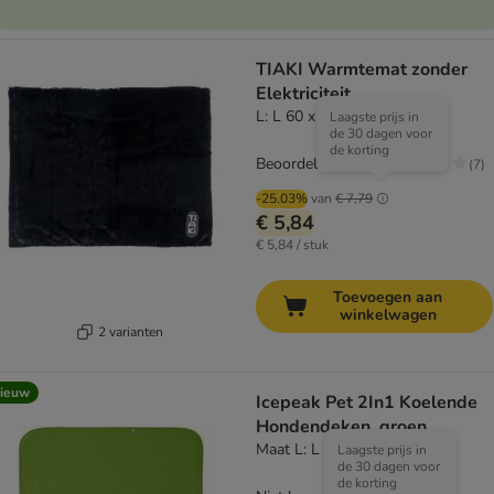
TIAKI Warmtemat zonder
Elektriciteit
L: L 60 x B 75 cm
Laagste prijs in
de 30 dagen voor
de korting
Beoordeling: 1.9/5
(
7
)
-25.03%
van
€ 7,79
€ 5,84
€ 5,84 / stuk
Toevoegen aan
winkelwagen
2 varianten
ieuw
Icepeak Pet 2In1 Koelende
Hondendeken, groen
Maat L: L 62 x B 84 cm
Laagste prijs in
de 30 dagen voor
de korting