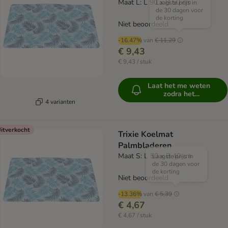
Maat L: L 90 x B 50 cm
Laagste prijs in
de 30 dagen voor
de korting
Niet beoordeeld
-16.47%
van
€ 11,29
€ 9,43
€ 9,43 / stuk
Laat het me weten
zodra het
beschikbaar is
4 varianten
itverkocht
Trixie Koelmat
Palmbladeren
Maat S: L 50 x B 40 cm
Laagste prijs in
de 30 dagen voor
de korting
Niet beoordeeld
-13.36%
van
€ 5,39
€ 4,67
€ 4,67 / stuk