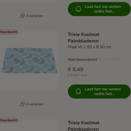
Laat het me weten
zodra het
beschikbaar is
4 varianten
itverkocht
Trixie Koelmat
Palmbladeren
Maat M: L 65 x B 50 cm
Niet beoordeeld
€ 8,49
€ 8,49 / stuk
Laat het me weten
zodra het
beschikbaar is
4 varianten
itverkocht
Trixie Koelmat
Palmbladeren