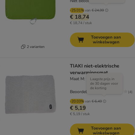
Niet beoordeeld
-25.01%
van
€ 24,99
€ 18,74
€ 18,74 / stuk
Toevoegen aan
winkelwagen
2 varianten
TIAKI niet-elektrische
verwarmingsmat
Maat M: L 60 x B 45 cm
Laagste prijs in
de 30 dagen voor
de korting
Beoordeling: 2.8/5
(
4
)
-20.03%
van
€ 6,49
€ 5,19
€ 5,19 / stuk
Toevoegen aan
winkelwagen