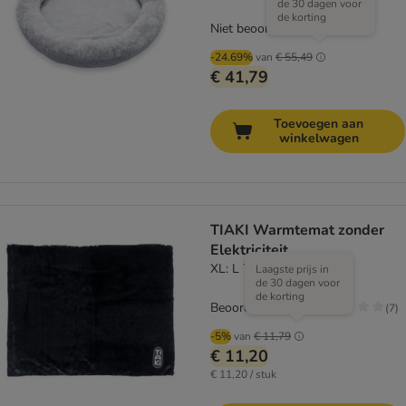
de 30 dagen voor
de korting
Niet beoordeeld
-24.69%
van
€ 55,49
€ 41,79
Toevoegen aan
winkelwagen
TIAKI Warmtemat zonder
Elektriciteit
XL: L 70 x B 110 cm
Laagste prijs in
de 30 dagen voor
de korting
Beoordeling: 1.9/5
(
7
)
-5%
van
€ 11,79
€ 11,20
€ 11,20 / stuk