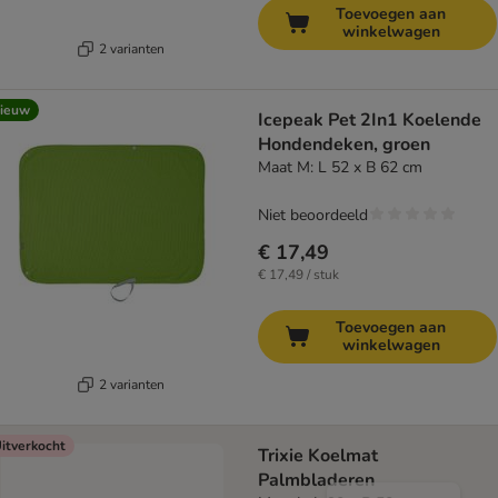
Toevoegen aan
winkelwagen
2 varianten
ieuw
Icepeak Pet 2In1 Koelende
Hondendeken, groen
Maat M: L 52 x B 62 cm
Niet beoordeeld
€ 17,49
€ 17,49 / stuk
Toevoegen aan
winkelwagen
2 varianten
itverkocht
Trixie Koelmat
Palmbladeren