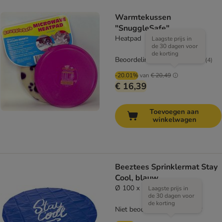
Warmtekussen
"SnuggleSafe"
Heatpad
Laagste prijs in
de 30 dagen voor
de korting
Beoordeling: 5/5
(
4
)
-20.01%
van
€ 20,49
€ 16,39
Toevoegen aan
winkelwagen
Beeztees Sprinklermat Stay
Cool, blauw
Ø 100 x H 5 cm
Laagste prijs in
de 30 dagen voor
de korting
Niet beoordeeld