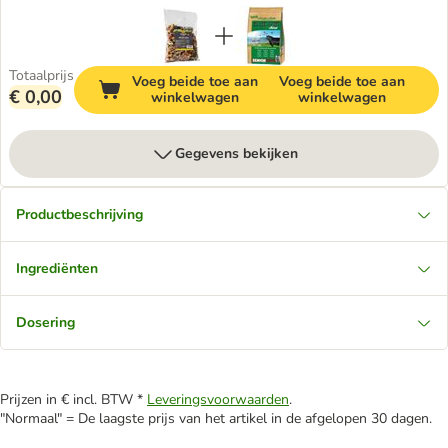
Totaalprijs
Voeg beide toe aan
Voeg beide toe aan
€ 0,00
winkelwagen
winkelwagen
Gegevens bekijken
Productbeschrijving
Ingrediënten
Dosering
Prijzen in € incl. BTW *
Leveringsvoorwaarden
.
"Normaal" = De laagste prijs van het artikel in de afgelopen 30 dagen.