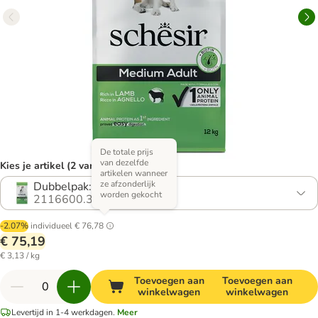
De totale prijs
van dezelfde
Kies je artikel (2 varianten)
artikelen wanneer
ze afzonderlijk
Dubbelpak: 2 x 12 kg
worden gekocht
2116600.3
-2.07%
individueel
€ 76,78
€ 75,19
€ 3,13 / kg
Toevoegen aan
Toevoegen aan
winkelwagen
winkelwagen
Levertijd in 1-4 werkdagen.
Meer