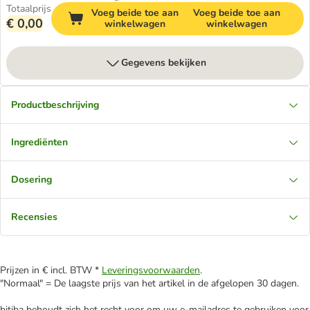
Totaalprijs
Voeg beide toe aan
Voeg beide toe aan
€ 0,00
winkelwagen
winkelwagen
Gegevens bekijken
Productbeschrijving
Ingrediënten
Dosering
Recensies
Prijzen in € incl. BTW *
Leveringsvoorwaarden
.
"Normaal" = De laagste prijs van het artikel in de afgelopen 30 dagen.
bitiba behoudt zich het recht voor om uw e-mailadres te gebruiken voor