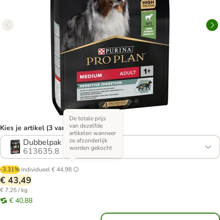
De totale prijs
van dezelfde
Kies je artikel (3 varianten)
artikelen wanneer
ze afzonderlijk
Dubbelpak 2 x 3 kg
worden gekocht
613635.8
-3.31%
individueel
€ 44,98
€ 43,49
€ 7,25 / kg
€ 40,88