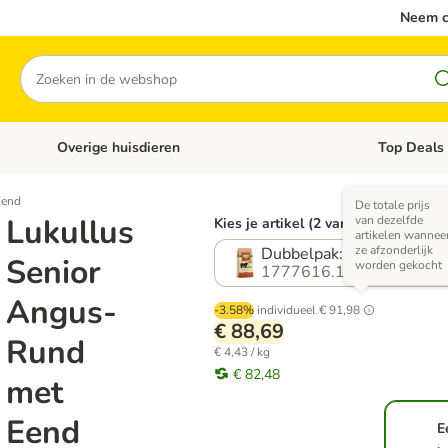
Neem c
Zoeken
Overige huisdieren
Top Deals
Open categoriemenu: Katten
Open categori
Eend
De totale prijs
Lukullus
van dezelfde
Kies je artikel (2 varianten)
artikelen wannee
ze afzonderlijk
Dubbelpak: 2 x 10 kg
Senior
worden gekocht
1777616.1
Angus-
-3.58%
individueel
€ 91,98
€ 88,69
Rund
€ 4,43 / kg
€ 82,48
met
Eend
E