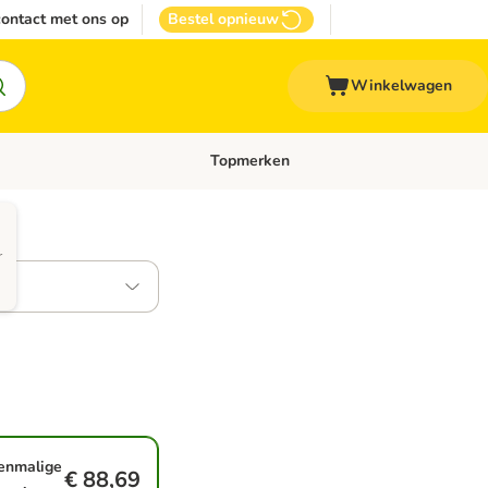
ontact met ons op
Bestel opnieuw
Winkelwagen
Topmerken
emenu: Overige huisdieren
Open categoriemenu: Top Deals
r
enmalige
€ 88,69