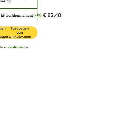
evering
€ 82,48
-7%
gen
Toevoegen
aan
agen
winkelwagen
nde
verzendkosten
van