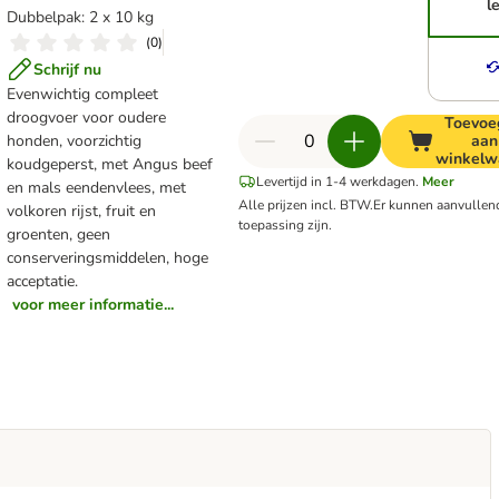
l
Dubbelpak: 2 x 10 kg
(
0
)
Schrijf nu
Evenwichtig compleet
droogvoer voor oudere
Toevoe
honden, voorzichtig
aan
winkelw
koudgeperst, met Angus beef
Levertijd in 1-4 werkdagen.
Meer
en mals eendenvlees, met
Alle prijzen incl. BTW.
Er kunnen aanvulle
volkoren rijst, fruit en
toepassing zijn.
groenten, geen
conserveringsmiddelen, hoge
acceptatie.
voor meer informatie...