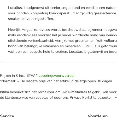
Lucullus, koudgeperst uit senior angus rund en eend, is een natu
voor honden. Zorgvuldig koudgeperst uit zorgvuldig geselecteerde
smaken en voedingsstoffen.
Heerlijk Angus-rundvlees wordt beschouwd als bijzonder hoogwaa
mals eendenvlees voorziet het je ouder wordende hond van waardev
uitstekende verteerbaarheid. Verrijkt met groenten en fruit, volkor
hond van belangrijke vitaminen en mineralen. Lucullus is geformul
vacht en een soepele huid te creëren. Lucullus is glutenvrij en b
Prijzen in € incl. BTW *
Leveringsvoorwaarden
.
"Normaal" = De laagste prijs van het artikel in de afgelopen 30 dagen.
bitiba behoudt zich het recht voor om uw e-mailadres te gebruiken voor 
de klantenservice van zooplus of door ons Privacy Portal te bezoeken. 
Service
Voordelen