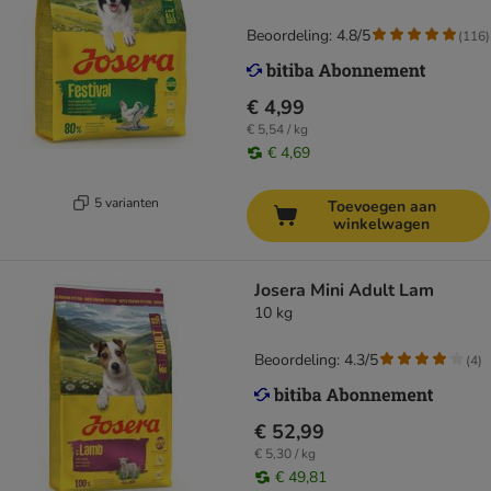
Beoordeling: 4.8/5
(
116
)
€ 4,99
€ 5,54 / kg
€ 4,69
5 varianten
Toevoegen aan
winkelwagen
Josera Mini Adult Lam
10 kg
Beoordeling: 4.3/5
(
4
)
€ 52,99
€ 5,30 / kg
€ 49,81