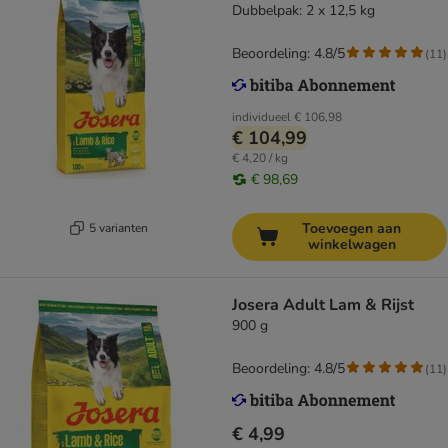
Dubbelpak: 2 x 12,5 kg
Beoordeling: 4.8/5
(
11
)
individueel
€ 106,98
€ 104,99
€ 4,20 / kg
€ 98,69
Toevoegen aan
5 varianten
winkelwagen
Josera Adult Lam & Rijst
900 g
Beoordeling: 4.8/5
(
11
)
€ 4,99