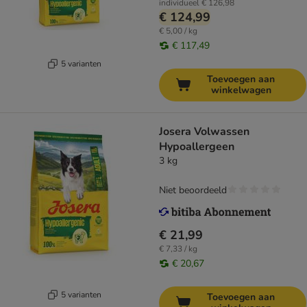
individueel
€ 126,98
€ 124,99
€ 5,00 / kg
€ 117,49
5 varianten
Toevoegen aan
winkelwagen
Josera Volwassen
Hypoallergeen
3 kg
Niet beoordeeld
€ 21,99
€ 7,33 / kg
€ 20,67
5 varianten
Toevoegen aan