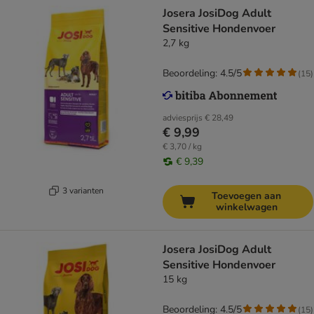
Josera JosiDog Adult
Sensitive Hondenvoer
2,7 kg
Beoordeling: 4.5/5
(
15
)
adviesprijs
€ 28,49
€ 9,99
€ 3,70 / kg
€ 9,39
3 varianten
Toevoegen aan
winkelwagen
Josera JosiDog Adult
Sensitive Hondenvoer
15 kg
Beoordeling: 4.5/5
(
15
)