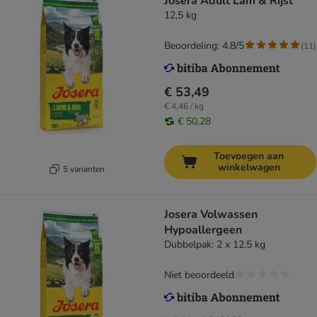
Josera Adult Lam & Rijst
12,5 kg
Beoordeling: 4.8/5
(
11
)
€ 53,49
€ 4,46 / kg
€ 50,28
Toevoegen aan
winkelwagen
5 varianten
Josera Volwassen
Hypoallergeen
Dubbelpak: 2 x 12,5 kg
Niet beoordeeld