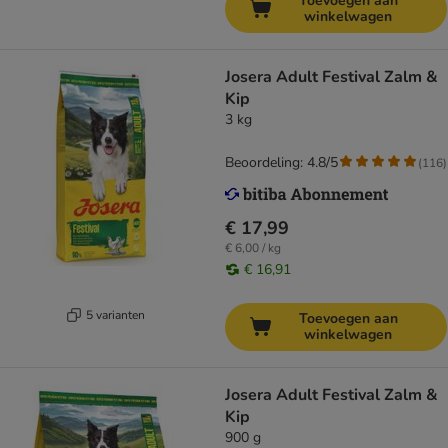
Toevoegen aan
winkelwagen
Josera Adult Festival Zalm &
Kip
3 kg
Beoordeling: 4.8/5
(
116
)
€ 17,99
€ 6,00 / kg
€ 16,91
5 varianten
Toevoegen aan
winkelwagen
Josera Adult Festival Zalm &
Kip
900 g