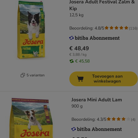
Josera Adult Festival Zalm &
Kip
12,5 kg
Beoordeling: 4.8/5
(
116
)
€ 48,49
€ 3,88 / kg
€ 45,58
5 varianten
Toevoegen aan
winkelwagen
Josera Mini Adult Lam
900 g
Beoordeling: 4.3/5
(
4
)