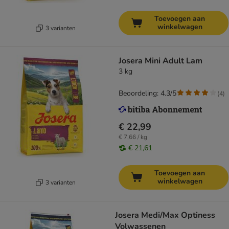
Toevoegen aan
winkelwagen
3 varianten
Josera Mini Adult Lam
3 kg
Beoordeling: 4.3/5
(
4
)
€ 22,99
€ 7,66 / kg
€ 21,61
Toevoegen aan
winkelwagen
3 varianten
Josera Medi/Max Optiness
Volwassenen