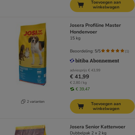
Toevoegen aan
winkelwagen
Josera Profiline Master
Hondenvoer
15 kg
Beoordeling: 5/5
(
1
)
adviesprijs
€ 43,99
€ 41,99
€ 2,80 / kg
€ 39,47
2 varianten
Toevoegen aan
winkelwagen
Josera Senior Kattenvoer
Dubbelpak 2 x 2 kg