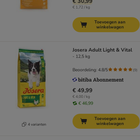
€ 30,99
€ 1,72 / kg
Toevoegen aan
winkelwagen
Josera Adult Light & Vital
- 12,5 kg
Beoordeling: 4.8/5
(
9
)
€ 49,99
€ 4,00 / kg
€ 46,99
Toevoegen aan
winkelwagen
4 varianten