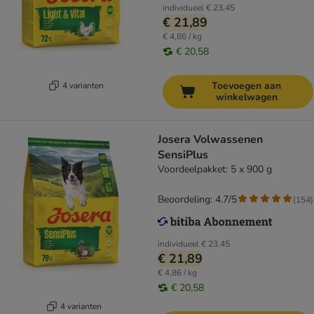
individueel
€ 23,45
€ 21,89
€ 4,86 / kg
€ 20,58
Toevoegen aan
4 varianten
winkelwagen
Josera Volwassenen
SensiPlus
Voordeelpakket: 5 x 900 g
Beoordeling: 4.7/5
(
154
)
individueel
€ 23,45
€ 21,89
€ 4,86 / kg
€ 20,58
4 varianten