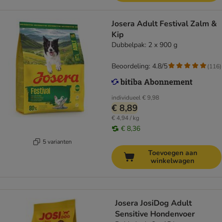
Josera Adult Festival Zalm &
Kip
Dubbelpak: 2 x 900 g
Beoordeling: 4.8/5
(
116
)
individueel
€ 9,98
€ 8,89
€ 4,94 / kg
€ 8,36
5 varianten
Toevoegen aan
winkelwagen
Josera JosiDog Adult
Sensitive Hondenvoer