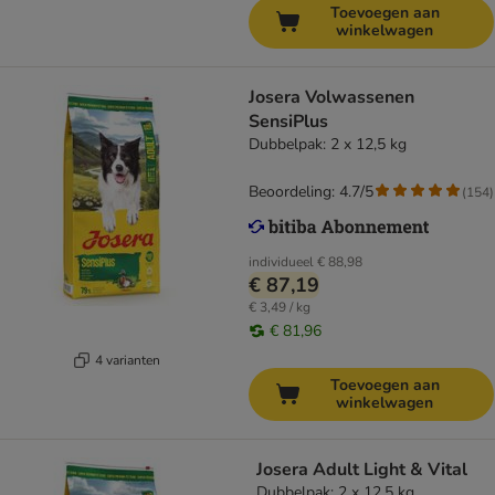
Toevoegen aan
winkelwagen
Josera Volwassenen
SensiPlus
Dubbelpak: 2 x 12,5 kg
Beoordeling: 4.7/5
(
154
)
individueel
€ 88,98
€ 87,19
€ 3,49 / kg
€ 81,96
4 varianten
Toevoegen aan
winkelwagen
Josera Adult Light & Vital
Dubbelpak: 2 x 12,5 kg