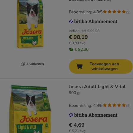
Beoordeling: 4.8/5
(
9
)
individueel
€ 99,98
€ 98,19
€ 3,93 / kg
€ 92,30
Toevoegen aan
4 varianten
winkelwagen
Josera Adult Light & Vital
900 g
Beoordeling: 4.8/5
(
9
)
€ 4,69
€ 5,21 / kg