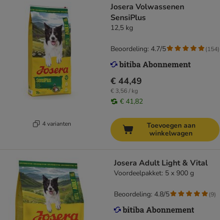
Josera Volwassenen
SensiPlus
12,5 kg
Beoordeling: 4.7/5
(
154
)
€ 44,49
€ 3,56 / kg
€ 41,82
4 varianten
Toevoegen aan
winkelwagen
Josera Adult Light & Vital
Voordeelpakket: 5 x 900 g
Beoordeling: 4.8/5
(
9
)