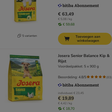
€ 63,49
€ 5,08 / kg
€ 59,68
5 varianten
Toevoegen aan
winkelwagen
Josera Senior Balance Kip &
Rijst
Voordeelpakket: 5 x 900 g
Beoordeling: 4.8/5
(
83
)
individueel
€ 23,45
€ 19,89
€ 4,42 / kg
€ 18,70