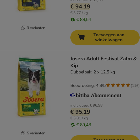
individueel
€ 95,98
€ 94,19
€ 3,77 / kg
€ 88,54
3 varianten
Toevoegen aan
winkelwagen
Josera Adult Festival Zalm &
Kip
Dubbelpak: 2 x 12,5 kg
Beoordeling: 4.8/5
(
116
)
individueel
€ 96,98
€ 95,19
€ 3,81 / kg
€ 89,48
5 varianten