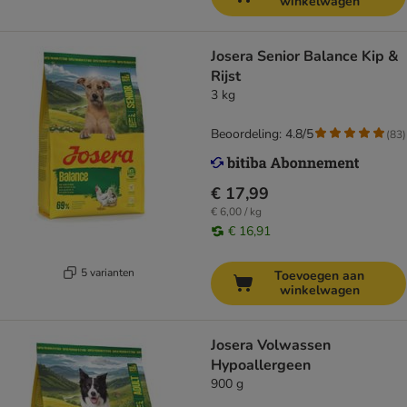
winkelwagen
Josera Senior Balance Kip &
Rijst
3 kg
Beoordeling: 4.8/5
(
83
)
€ 17,99
€ 6,00 / kg
€ 16,91
5 varianten
Toevoegen aan
winkelwagen
Josera Volwassen
Hypoallergeen
900 g