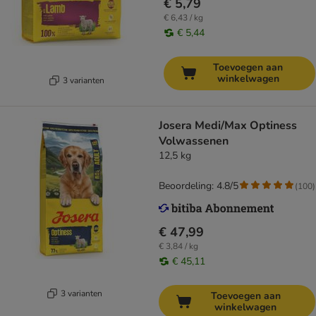
€ 5,79
€ 6,43 / kg
€ 5,44
Toevoegen aan
winkelwagen
3 varianten
Josera Medi/Max Optiness
Volwassenen
12,5 kg
Beoordeling: 4.8/5
(
100
)
€ 47,99
€ 3,84 / kg
€ 45,11
3 varianten
Toevoegen aan
winkelwagen