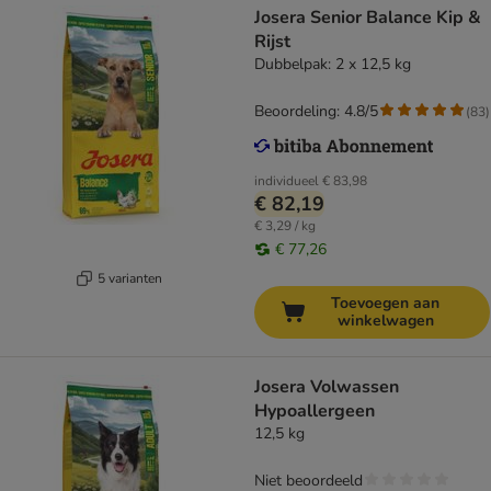
Josera Senior Balance Kip &
Rijst
Dubbelpak: 2 x 12,5 kg
Beoordeling: 4.8/5
(
83
)
individueel
€ 83,98
€ 82,19
€ 3,29 / kg
€ 77,26
5 varianten
Toevoegen aan
winkelwagen
Josera Volwassen
Hypoallergeen
12,5 kg
Niet beoordeeld