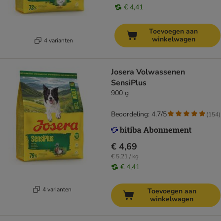
€ 4,41
Toevoegen aan
winkelwagen
4 varianten
Josera Volwassenen
SensiPlus
900 g
Beoordeling: 4.7/5
(
154
)
€ 4,69
€ 5,21 / kg
€ 4,41
4 varianten
Toevoegen aan
winkelwagen