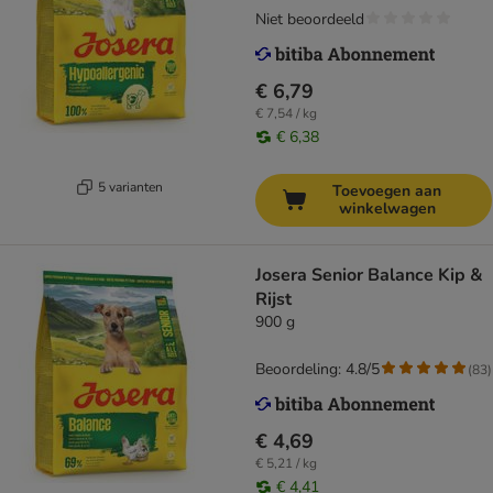
Niet beoordeeld
€ 6,79
€ 7,54 / kg
€ 6,38
5 varianten
Toevoegen aan
winkelwagen
Josera Senior Balance Kip &
Rijst
900 g
Beoordeling: 4.8/5
(
83
)
€ 4,69
€ 5,21 / kg
€ 4,41