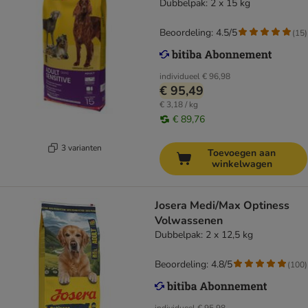
Dubbelpak: 2 x 15 kg
Beoordeling: 4.5/5
(
15
)
individueel
€ 96,98
€ 95,49
€ 3,18 / kg
€ 89,76
3 varianten
Toevoegen aan
winkelwagen
Josera Medi/Max Optiness
Volwassenen
Dubbelpak: 2 x 12,5 kg
Beoordeling: 4.8/5
(
100
)