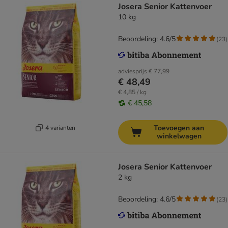
Josera Senior Kattenvoer
10 kg
Beoordeling: 4.6/5
(
23
)
adviesprijs
€ 77,99
€ 48,49
€ 4,85 / kg
€ 45,58
Toevoegen aan
4 varianten
winkelwagen
Josera Senior Kattenvoer
2 kg
Beoordeling: 4.6/5
(
23
)