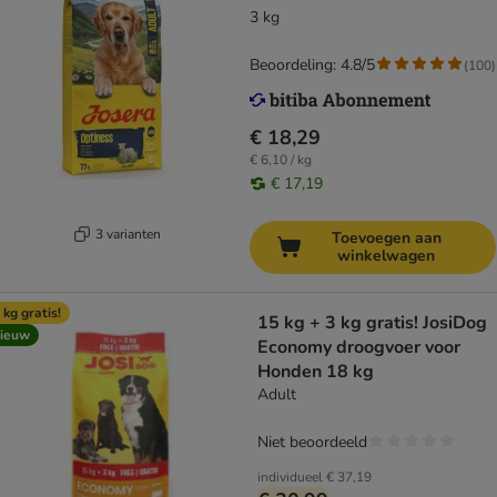
3 kg
Beoordeling: 4.8/5
(
100
)
€ 18,29
€ 6,10 / kg
€ 17,19
3 varianten
Toevoegen aan
winkelwagen
 kg gratis!
15 kg + 3 kg gratis! JosiDog
ieuw
Economy droogvoer voor
Honden 18 kg
Adult
Niet beoordeeld
individueel
€ 37,19