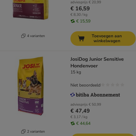
adviesprijs
€ 20,99
€ 16,59
€ 8,30 / kg
€ 15,59
Toevoegen aan
4 varianten
winkelwagen
JosiDog Junior Sensitive
Hondenvoer
15 kg
Niet beoordeeld
adviesprijs
€ 50,99
€ 47,49
€ 3,17 / kg
€ 44,64
2 varianten