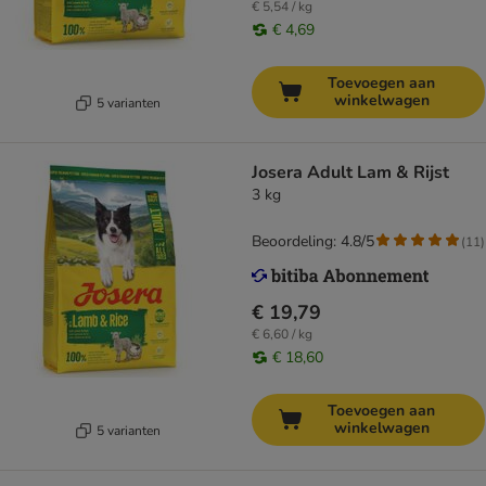
€ 5,54 / kg
€ 4,69
Toevoegen aan
winkelwagen
5 varianten
Josera Adult Lam & Rijst
3 kg
Beoordeling: 4.8/5
(
11
)
€ 19,79
€ 6,60 / kg
€ 18,60
Toevoegen aan
winkelwagen
5 varianten