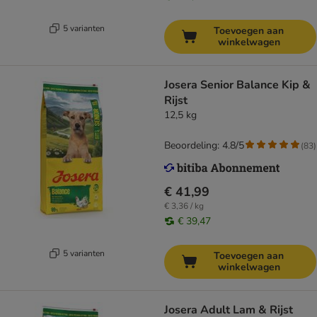
5 varianten
Toevoegen aan
winkelwagen
Josera Senior Balance Kip &
Rijst
12,5 kg
Beoordeling: 4.8/5
(
83
)
€ 41,99
€ 3,36 / kg
€ 39,47
5 varianten
Toevoegen aan
winkelwagen
Josera Adult Lam & Rijst