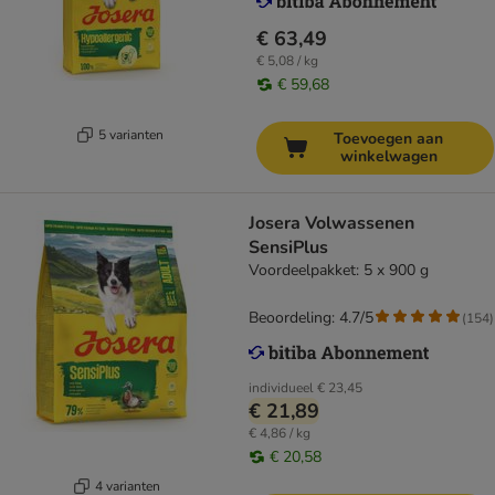
€ 63,49
€ 5,08 / kg
€ 59,68
5 varianten
Toevoegen aan
winkelwagen
Josera Volwassenen
SensiPlus
Voordeelpakket: 5 x 900 g
Beoordeling: 4.7/5
(
154
)
individueel
€ 23,45
€ 21,89
€ 4,86 / kg
€ 20,58
4 varianten