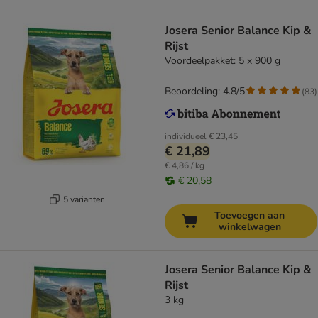
Josera Senior Balance Kip &
Rijst
Voordeelpakket: 5 x 900 g
Beoordeling: 4.8/5
(
83
)
individueel
€ 23,45
€ 21,89
€ 4,86 / kg
€ 20,58
5 varianten
Toevoegen aan
winkelwagen
Josera Senior Balance Kip &
Rijst
3 kg