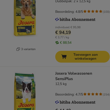
Dubbelpak: 2 x 12,5 kg
Beoordeling: 4.8/5
(
100
)
individueel
€ 95,98
€ 94,19
€ 3,77 / kg
€ 88,54
3 varianten
Toevoegen aan
winkelwagen
Josera Volwassenen
SensiPlus
12,5 kg
Beoordeling: 4.7/5
(
154
)