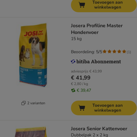
Toevoegen aan
winkelwagen
Josera Profiline Master
Hondenvoer
15 kg
Beoordeling: 5/5
(
1
)
adviesprijs
€ 43,99
€ 41,99
€ 2,80 / kg
€ 39,47
2 varianten
Toevoegen aan
winkelwagen
Josera Senior Kattenvoer
Dubbelpak 2 x 2 kg