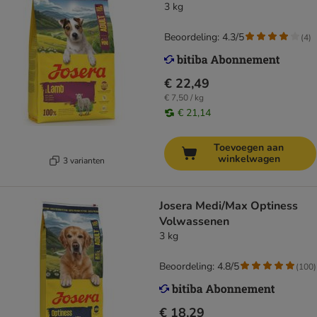
3 kg
Beoordeling: 4.3/5
(
4
)
€ 22,49
€ 7,50 / kg
€ 21,14
Toevoegen aan
winkelwagen
3 varianten
Josera Medi/Max Optiness
Volwassenen
3 kg
Beoordeling: 4.8/5
(
100
)
€ 18,29