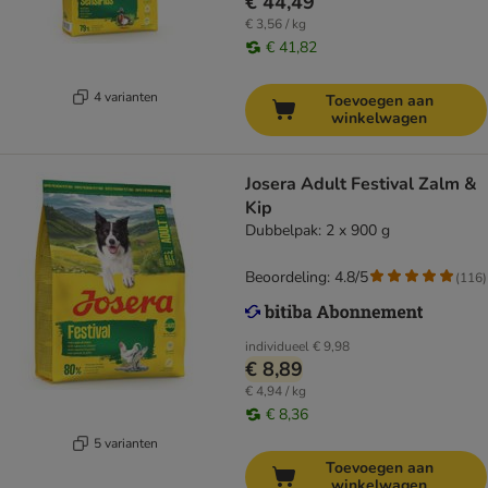
€ 44,49
€ 3,56 / kg
€ 41,82
4 varianten
Toevoegen aan
winkelwagen
Josera Adult Festival Zalm &
Kip
Dubbelpak: 2 x 900 g
Beoordeling: 4.8/5
(
116
)
individueel
€ 9,98
€ 8,89
€ 4,94 / kg
€ 8,36
5 varianten
Toevoegen aan
winkelwagen