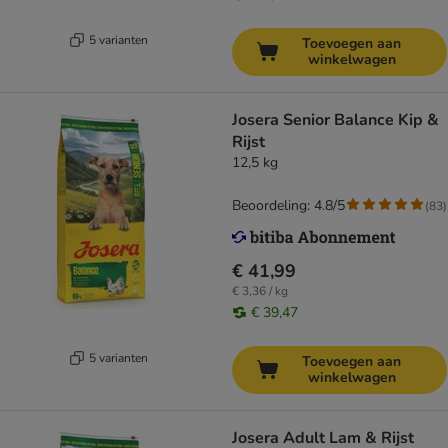
5 varianten
Toevoegen aan
winkelwagen
Josera Senior Balance Kip &
Rijst
12,5 kg
Beoordeling: 4.8/5
(
83
)
€ 41,99
€ 3,36 / kg
€ 39,47
5 varianten
Toevoegen aan
winkelwagen
Josera Adult Lam & Rijst