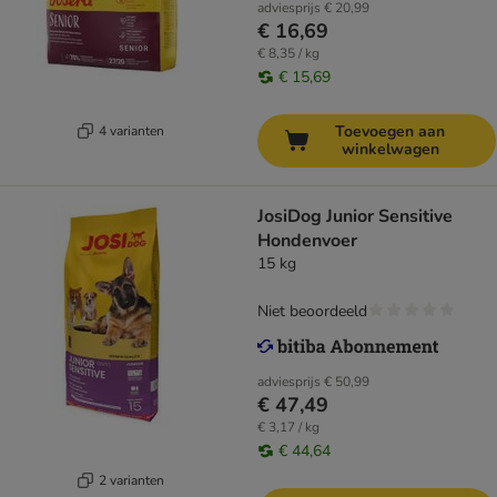
adviesprijs
€ 20,99
€ 16,69
€ 8,35 / kg
€ 15,69
Toevoegen aan
4 varianten
winkelwagen
JosiDog Junior Sensitive
Hondenvoer
15 kg
Niet beoordeeld
adviesprijs
€ 50,99
€ 47,49
€ 3,17 / kg
€ 44,64
2 varianten