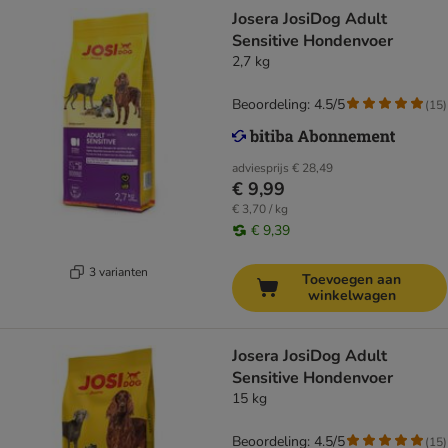
Josera JosiDog Adult
Sensitive Hondenvoer
2,7 kg
Beoordeling: 4.5/5
(
15
)
adviesprijs
€ 28,49
€ 9,99
€ 3,70 / kg
€ 9,39
3 varianten
Toevoegen aan
winkelwagen
Josera JosiDog Adult
Sensitive Hondenvoer
15 kg
Beoordeling: 4.5/5
(
15
)