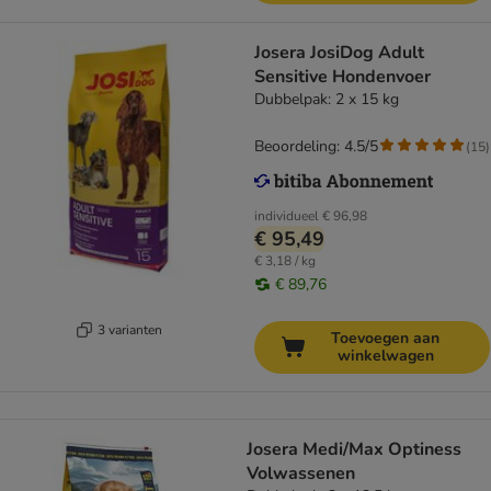
Josera JosiDog Adult
Sensitive Hondenvoer
Dubbelpak: 2 x 15 kg
Beoordeling: 4.5/5
(
15
)
individueel
€ 96,98
€ 95,49
€ 3,18 / kg
€ 89,76
3 varianten
Toevoegen aan
winkelwagen
Josera Medi/Max Optiness
Volwassenen