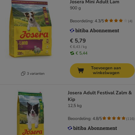
Josera Mini Adult Lam
900 g
Beoordeling: 4.3/5
(
4
)
€ 5,79
€ 6,43 / kg
€ 5,44
Toevoegen aan
winkelwagen
3 varianten
Josera Adult Festival Zalm &
Kip
12,5 kg
Beoordeling: 4.8/5
(
116
)