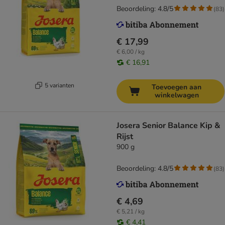
Beoordeling: 4.8/5
(
83
)
€ 17,99
€ 6,00 / kg
€ 16,91
5 varianten
Toevoegen aan
winkelwagen
Josera Senior Balance Kip &
Rijst
900 g
Beoordeling: 4.8/5
(
83
)
€ 4,69
€ 5,21 / kg
€ 4,41