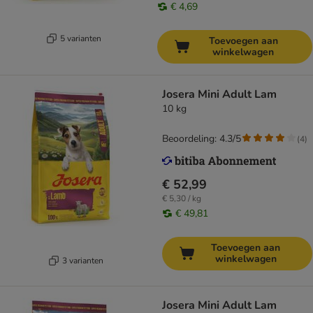
€ 4,69
5 varianten
Toevoegen aan
winkelwagen
Josera Mini Adult Lam
10 kg
Beoordeling: 4.3/5
(
4
)
€ 52,99
€ 5,30 / kg
€ 49,81
Toevoegen aan
winkelwagen
3 varianten
Josera Mini Adult Lam