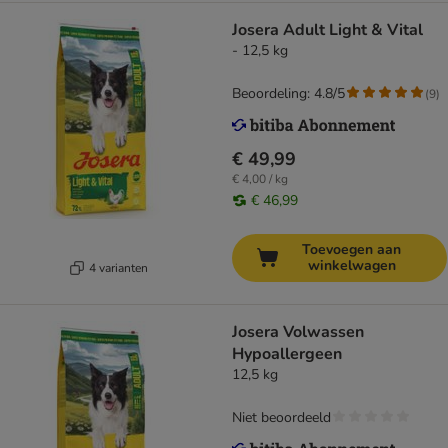
Josera Adult Light & Vital
- 12,5 kg
Beoordeling: 4.8/5
(
9
)
€ 49,99
€ 4,00 / kg
€ 46,99
Toevoegen aan
winkelwagen
4 varianten
Josera Volwassen
Hypoallergeen
12,5 kg
Niet beoordeeld