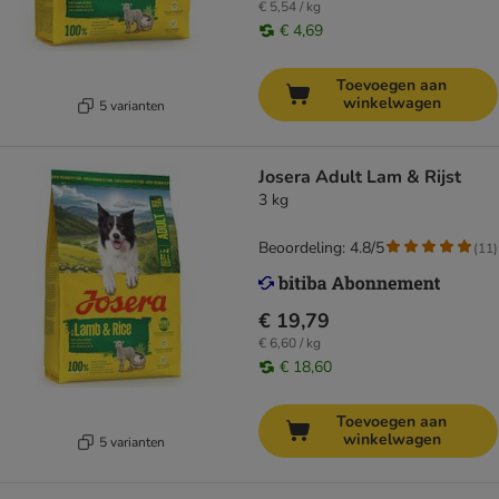
€ 5,54 / kg
€ 4,69
Toevoegen aan
winkelwagen
5 varianten
Josera Adult Lam & Rijst
3 kg
Beoordeling: 4.8/5
(
11
)
€ 19,79
€ 6,60 / kg
€ 18,60
Toevoegen aan
winkelwagen
5 varianten