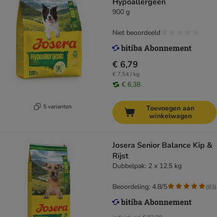
Hypoallergeen
900 g
Niet beoordeeld
€ 6,79
€ 7,54 / kg
€ 6,38
5 varianten
Toevoegen aan
winkelwagen
Josera Senior Balance Kip &
Rijst
Dubbelpak: 2 x 12,5 kg
Beoordeling: 4.8/5
(
83
)