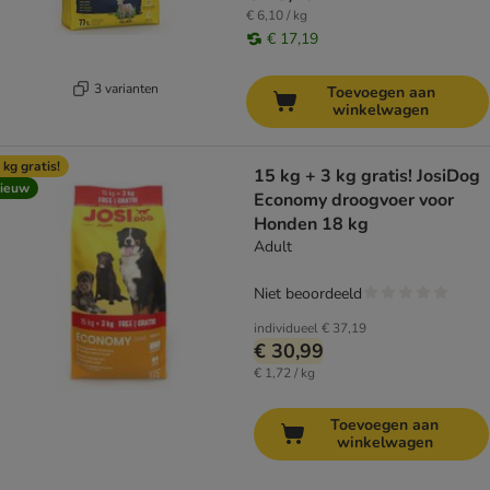
€ 6,10 / kg
€ 17,19
3 varianten
Toevoegen aan
winkelwagen
 kg gratis!
15 kg + 3 kg gratis! JosiDog
ieuw
Economy droogvoer voor
Honden 18 kg
Adult
Niet beoordeeld
individueel
€ 37,19
€ 30,99
€ 1,72 / kg
Toevoegen aan
winkelwagen