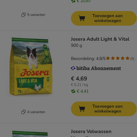
€ 20,67
5 varianten
Toevoegen aan
winkelwagen
Josera Adult Light & Vital
900 g
Beoordeling: 4.8/5
(
9
)
€ 4,69
€ 5,21 / kg
€ 4,41
Toevoegen aan
winkelwagen
4 varianten
Josera Volwassen