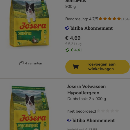
SensiPlus
900 g
Beoordeling: 4.7/5
(
154
)
€ 4,69
€ 5,21 / kg
€ 4,41
4 varianten
Toevoegen aan
winkelwagen
Josera Volwassen
Hypoallergeen
Dubbelpak: 2 x 900 g
Niet beoordeeld
individueel
€ 13,58