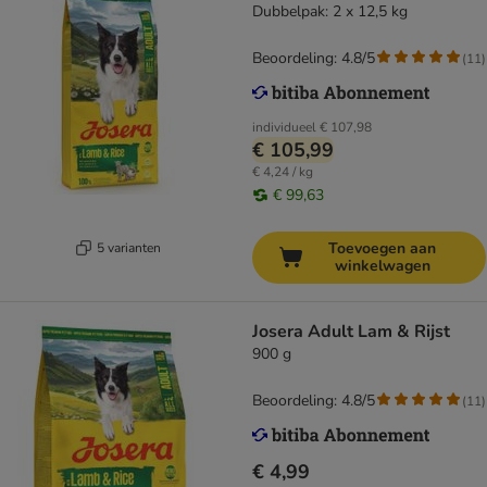
Dubbelpak: 2 x 12,5 kg
Beoordeling: 4.8/5
(
11
)
individueel
€ 107,98
€ 105,99
€ 4,24 / kg
€ 99,63
Toevoegen aan
5 varianten
winkelwagen
Josera Adult Lam & Rijst
900 g
Beoordeling: 4.8/5
(
11
)
€ 4,99