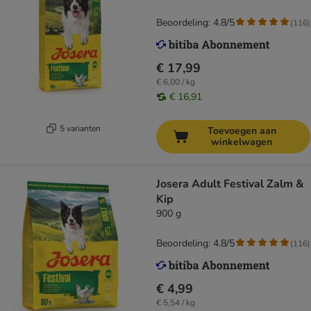
Beoordeling: 4.8/5
(
116
)
€ 17,99
€ 6,00 / kg
€ 16,91
5 varianten
Toevoegen aan
winkelwagen
Josera Adult Festival Zalm &
Kip
900 g
Beoordeling: 4.8/5
(
116
)
€ 4,99
€ 5,54 / kg