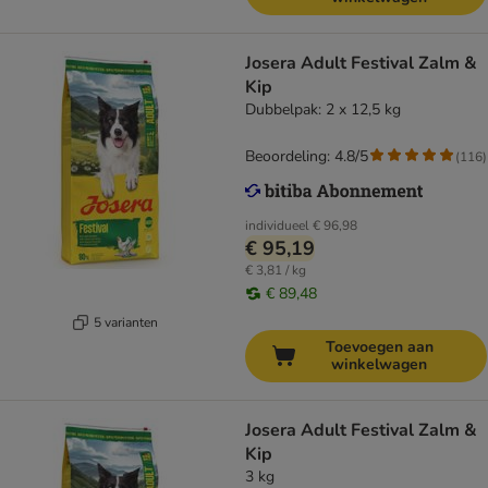
Josera Adult Festival Zalm &
Kip
Dubbelpak: 2 x 12,5 kg
Beoordeling: 4.8/5
(
116
)
individueel
€ 96,98
€ 95,19
€ 3,81 / kg
€ 89,48
5 varianten
Toevoegen aan
winkelwagen
Josera Adult Festival Zalm &
Kip
3 kg