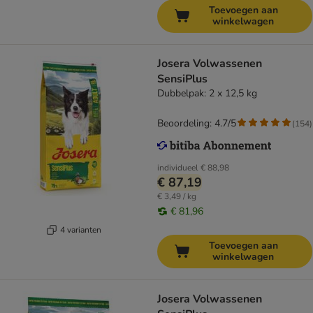
Toevoegen aan
winkelwagen
Josera Volwassenen
SensiPlus
Dubbelpak: 2 x 12,5 kg
Beoordeling: 4.7/5
(
154
)
individueel
€ 88,98
€ 87,19
€ 3,49 / kg
€ 81,96
4 varianten
Toevoegen aan
winkelwagen
Josera Volwassenen