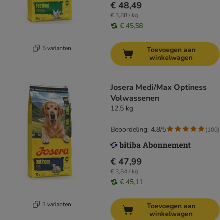
€ 48,49
€ 3,88 / kg
€ 45,58
5 varianten
Toevoegen aan
winkelwagen
Josera Medi/Max Optiness
Volwassenen
12,5 kg
Beoordeling: 4.8/5
(
100
)
€ 47,99
€ 3,84 / kg
€ 45,11
3 varianten
Toevoegen aan
winkelwagen