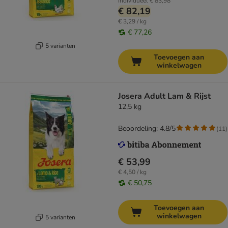
individueel
€ 83,98
€ 82,19
€ 3,29 / kg
€ 77,26
5 varianten
Toevoegen aan
winkelwagen
Josera Adult Lam & Rijst
12,5 kg
Beoordeling: 4.8/5
(
11
)
€ 53,99
€ 4,50 / kg
€ 50,75
Toevoegen aan
winkelwagen
5 varianten