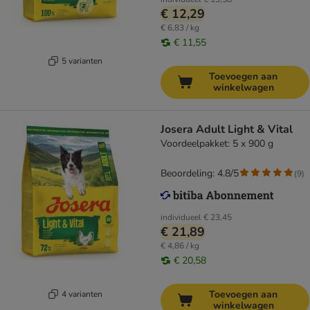
€ 12,29
€ 6,83 / kg
€ 11,55
5 varianten
Toevoegen aan
winkelwagen
Josera Adult Light & Vital
Voordeelpakket: 5 x 900 g
Beoordeling: 4.8/5
(
9
)
individueel
€ 23,45
€ 21,89
€ 4,86 / kg
€ 20,58
Toevoegen aan
4 varianten
winkelwagen