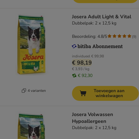
Josera Adult Light & Vital
Dubbelpak: 2 x 12,5 kg
Beoordeling: 4.8/5
(
9
)
individueel
€ 99,98
€ 98,19
€ 3,93 / kg
€ 92,30
Toevoegen aan
4 varianten
winkelwagen
Josera Volwassen
Hypoallergeen
Dubbelpak: 2 x 12,5 kg