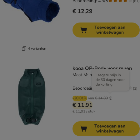
Beoordeling: 4.3/5
(
61
)
€ 12,29
Toevoegen aan
winkelwagen
4 varianten
kooa OP-Body voor reuen
Maat M: ruglengte ca. 45 cm
Laagste prijs in
de 30 dagen voor
de korting
Beoordeling: 3.3/5
(
3
)
-20.01%
van
€ 14,89
€ 11,91
€ 11,91 / stuk
Toevoegen aan
winkelwagen