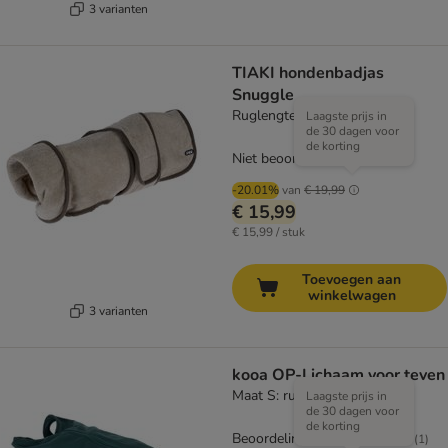
3 varianten
TIAKI hondenbadjas
Snuggle
Ruglengte ca. 60 cm
Laagste prijs in
de 30 dagen voor
de korting
Niet beoordeeld
-20.01%
van
€ 19,99
€ 15,99
€ 15,99 / stuk
Toevoegen aan
winkelwagen
3 varianten
kooa OP-Lichaam voor teven
Maat S: ruglengte ca. 35 cm
Laagste prijs in
de 30 dagen voor
de korting
Beoordeling: 5/5
(
1
)