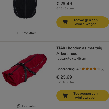
€ 29,49
€ 29,49 / stuk
Toevoegen aan
winkelwagen
4 varianten
TIAKI hondenjas met tuig
Arkon, rood
ruglengte ca. 45 cm
Beoordeling: 4/5
(
2
)
€ 25,69
€ 25,69 / stuk
Toevoegen aan
winkelwagen
4 varianten