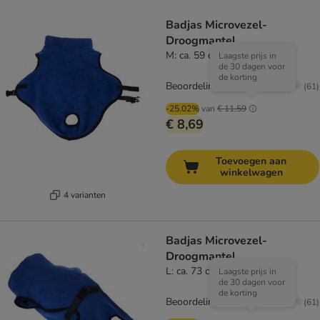
Badjas Microvezel-
Droogmantel
M: ca. 59 cm ruglengte
Laagste prijs in
de 30 dagen voor
de korting
Beoordeling: 4.3/5
(
61
)
-25.02%
van
€ 11,59
€ 8,69
Toevoegen aan
winkelwagen
4 varianten
Badjas Microvezel-
Droogmantel
L: ca. 73 cm ruglengte
Laagste prijs in
de 30 dagen voor
de korting
Beoordeling: 4.3/5
(
61
)