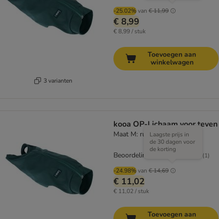
-25.02%
van
€ 11,99
€ 8,99
€ 8,99 / stuk
Toevoegen aan
winkelwagen
3 varianten
kooa OP-Lichaam voor teven
Maat M: ruglengte ca. 45 cm
Laagste prijs in
de 30 dagen voor
de korting
Beoordeling: 5/5
(
1
)
-24.98%
van
€ 14,69
€ 11,02
€ 11,02 / stuk
Toevoegen aan