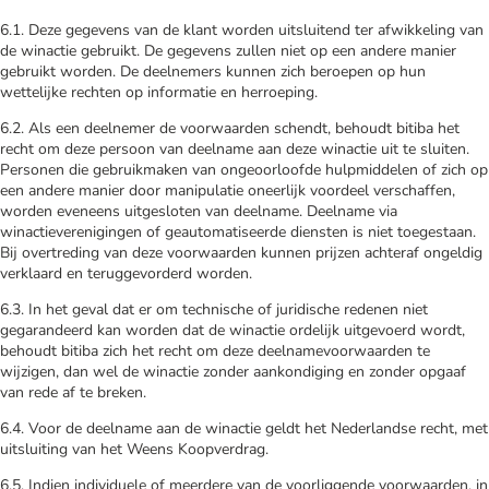
6.1. Deze gegevens van de klant worden uitsluitend ter afwikkeling van
de winactie gebruikt. De gegevens zullen niet op een andere manier
gebruikt worden. De deelnemers kunnen zich beroepen op hun
wettelijke rechten op informatie en herroeping.
6.2. Als een deelnemer de voorwaarden schendt, behoudt bitiba het
recht om deze persoon van deelname aan deze winactie uit te sluiten.
Personen die gebruikmaken van ongeoorloofde hulpmiddelen of zich op
een andere manier door manipulatie oneerlijk voordeel verschaffen,
worden eveneens uitgesloten van deelname. Deelname via
winactieverenigingen of geautomatiseerde diensten is niet toegestaan.
Bij overtreding van deze voorwaarden kunnen prijzen achteraf ongeldig
verklaard en teruggevorderd worden.
6.3. In het geval dat er om technische of juridische redenen niet
gegarandeerd kan worden dat de winactie ordelijk uitgevoerd wordt,
behoudt bitiba zich het recht om deze deelnamevoorwaarden te
wijzigen, dan wel de winactie zonder aankondiging en zonder opgaaf
van rede af te breken.
6.4. Voor de deelname aan de winactie geldt het Nederlandse recht, met
uitsluiting van het Weens Koopverdrag.
6.5. Indien individuele of meerdere van de voorliggende voorwaarden, in