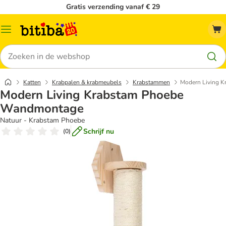
Gratis verzending vanaf € 29
Catalogusmenu
Zoeken
Katten
Krabpalen & krabmeubels
Krabstammen
Modern Living 
Modern Living Krabstam Phoebe
Wandmontage
Natuur - Krabstam Phoebe
Schrijf nu
(
0
)