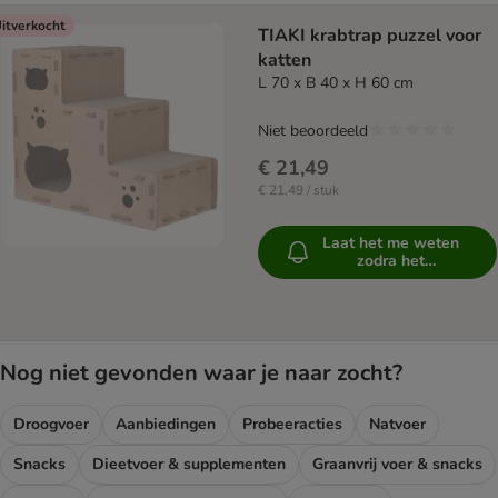
itverkocht
TIAKI krabtrap puzzel voor
katten
L 70 x B 40 x H 60 cm
Niet beoordeeld
€ 21,49
€ 21,49 / stuk
Laat het me weten
zodra het
beschikbaar is
Nog niet gevonden waar je naar zocht?
Droogvoer
Aanbiedingen
Probeeracties
Natvoer
Snacks
Dieetvoer & supplementen
Graanvrij voer & snacks