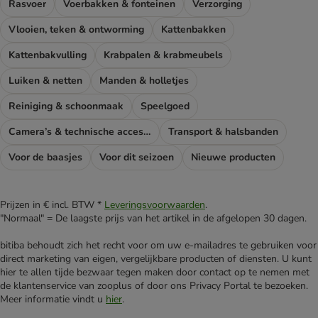
Rasvoer
Voerbakken & fonteinen
Verzorging
Vlooien, teken & ontworming
Kattenbakken
Kattenbakvulling
Krabpalen & krabmeubels
Luiken & netten
Manden & holletjes
Reiniging & schoonmaak
Speelgoed
Camera’s & technische accessoires
Transport & halsbanden
Voor de baasjes
Voor dit seizoen
Nieuwe producten
Prijzen in € incl. BTW *
Leveringsvoorwaarden
.
"Normaal" = De laagste prijs van het artikel in de afgelopen 30 dagen.
bitiba behoudt zich het recht voor om uw e-mailadres te gebruiken voor
direct marketing van eigen, vergelijkbare producten of diensten. U kunt
hier te allen tijde bezwaar tegen maken door contact op te nemen met
de klantenservice van zooplus of door ons Privacy Portal te bezoeken.
Meer informatie vindt u
hier
.