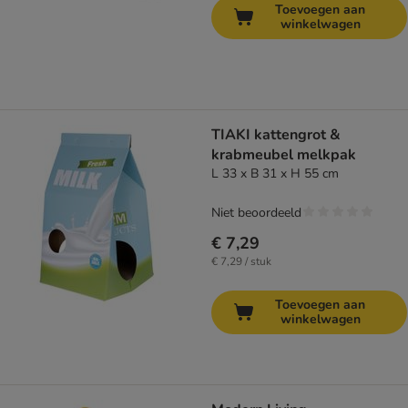
Toevoegen aan
winkelwagen
TIAKI kattengrot &
krabmeubel melkpak
L 33 x B 31 x H 55 cm
Niet beoordeeld
€ 7,29
€ 7,29 / stuk
Toevoegen aan
winkelwagen