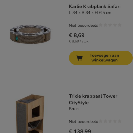
Karlie Krabplank Safari
L 34 x B 34 x H 6,5 cm
Niet beoordeeld
€ 8,69
€ 8,69 / stuk
Toevoegen aan
winkelwagen
Trixie krabpaal Tower
CityStyle
Bruin
Niet beoordeeld
€ 138,99