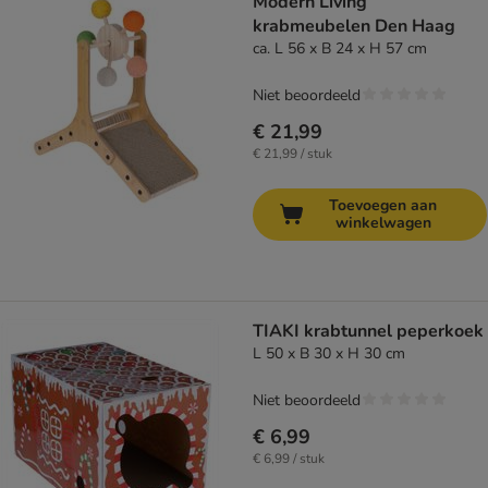
Modern Living
krabmeubelen Den Haag
ca. L 56 x B 24 x H 57 cm
Niet beoordeeld
€ 21,99
€ 21,99 / stuk
Toevoegen aan
winkelwagen
TIAKI krabtunnel peperkoek
L 50 x B 30 x H 30 cm
Niet beoordeeld
€ 6,99
€ 6,99 / stuk