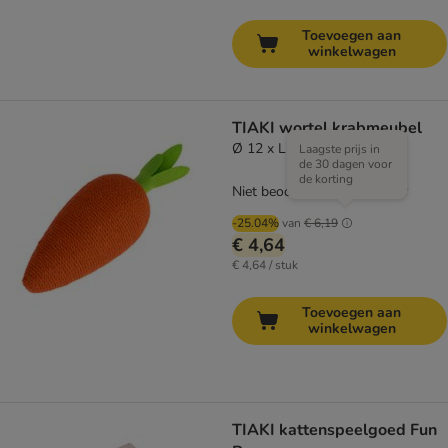
Toevoegen aan
winkelwagen
TIAKI wortel krabmeubel
Ø 12 x L 35 cm
Laagste prijs in
de 30 dagen voor
de korting
Niet beoordeeld
-25.04%
van
€ 6,19
€ 4,64
€ 4,64 / stuk
Toevoegen aan
winkelwagen
TIAKI kattenspeelgoed Fun