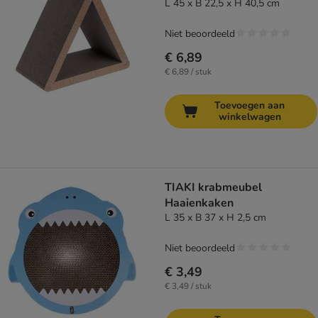
L 45 x B 22,5 x H 40,5 cm
Niet beoordeeld
€ 6,89
€ 6,89 / stuk
Toevoegen aan
winkelwagen
TIAKI krabmeubel
Haaienkaken
L 35 x B 37 x H 2,5 cm
Niet beoordeeld
€ 3,49
€ 3,49 / stuk