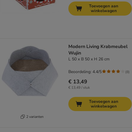
Toevoegen aan
winkelwagen
Modern Living Krabmeubel
Wujin
L 50 x B 50 x H 26 cm
Beoordeling: 4.4/5
(
8
)
€ 13,49
€ 13,49 / stuk
Toevoegen aan
winkelwagen
2 varianten