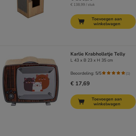
€ 138,99 / stuk
Toevoegen aan
winkelwagen
Karlie Krabholletje Telly
L 43 x B 23 x H 35 cm
Beoordeling: 5/5
(
1
)
€ 17,69
Toevoegen aan
winkelwagen