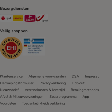
Bezorgdiensten
Dpd Shipping Method
DHL Shipping Method
Mondial Relay Shipping Method
bpost Shipping Method
Veilig shoppen
Security
Security
Klantenservice
Algemene voorwaarden
DSA
Impressum
Herroepingsformulier
Privacyverklaring
Opt-out
Nieuwsbrief
Verzendkosten & levertijd
Betalingmethodes
Afval & Milieuvoorzieningen
Spaarprogramma
App
Voordelen
Toegankelijkheidsverklaring