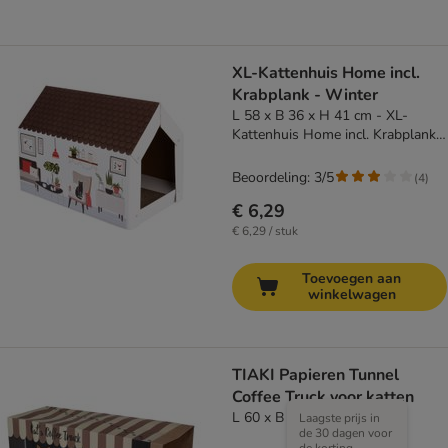
XL-Kattenhuis Home incl.
Krabplank - Winter
L 58 x B 36 x H 41 cm - XL-
Kattenhuis Home incl. Krabplank -
Winter
Beoordeling: 3/5
(
4
)
€ 6,29
€ 6,29 / stuk
Toevoegen aan
winkelwagen
TIAKI Papieren Tunnel
Coffee Truck voor katten
L 60 x B 22 x H 27 cm
Laagste prijs in
de 30 dagen voor