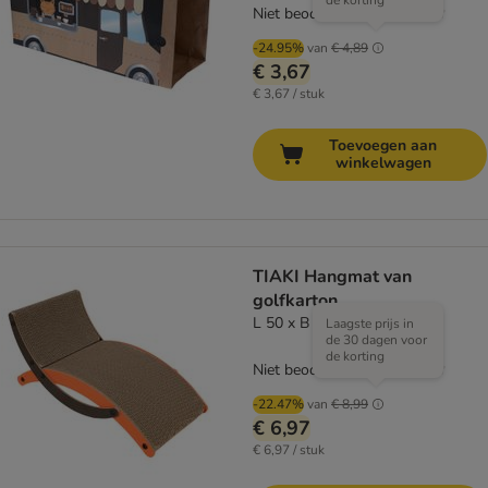
de korting
Niet beoordeeld
-24.95%
van
€ 4,89
€ 3,67
€ 3,67 / stuk
Toevoegen aan
winkelwagen
TIAKI Hangmat van
golfkarton
L 50 x B 25 x H 23,5 cm
Laagste prijs in
de 30 dagen voor
de korting
Niet beoordeeld
-22.47%
van
€ 8,99
€ 6,97
€ 6,97 / stuk