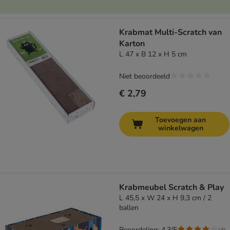
Krabmat Multi-Scratch van
Karton
L 47 x B 12 x H 5 cm
Niet beoordeeld
€ 2,79
Toevoegen aan
winkelwagen
Krabmeubel Scratch & Play
L 45,5 x W 24 x H 9,3 cm / 2
ballen
Beoordeling: 4.3/5
(
4
)