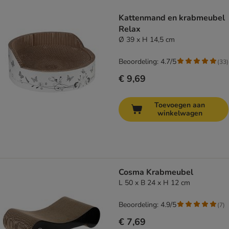
Kattenmand en krabmeubel
Relax
Ø 39 x H 14,5 cm
Beoordeling: 4.7/5
(
33
)
€ 9,69
Toevoegen aan
winkelwagen
Cosma Krabmeubel
L 50 x B 24 x H 12 cm
Beoordeling: 4.9/5
(
7
)
€ 7,69