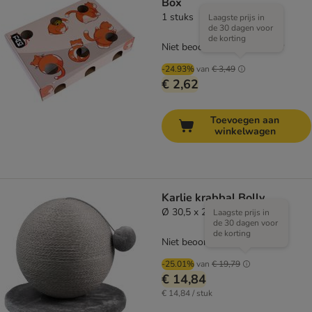
Box
1 stuks
Laagste prijs in
de 30 dagen voor
de korting
Niet beoordeeld
-24.93%
van
€ 3,49
€ 2,62
Toevoegen aan
winkelwagen
Karlie krabbal Bolly
Ø 30,5 x 28 cm, grijs
Laagste prijs in
de 30 dagen voor
de korting
Niet beoordeeld
-25.01%
van
€ 19,79
€ 14,84
€ 14,84 / stuk