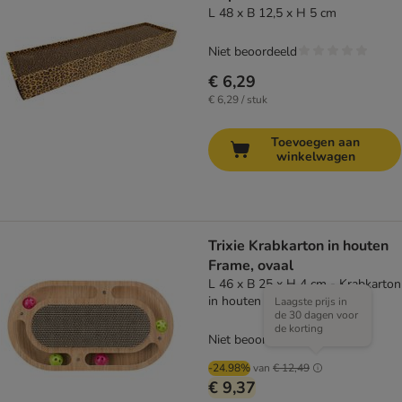
L 48 x B 12,5 x H 5 cm
Niet beoordeeld
€ 6,29
€ 6,29 / stuk
Toevoegen aan
winkelwagen
Trixie Krabkarton in houten
Frame, ovaal
L 46 x B 25 x H 4 cm - Krabkarton
in houten Frame, ovaal
Laagste prijs in
de 30 dagen voor
de korting
Niet beoordeeld
-24.98%
van
€ 12,49
€ 9,37