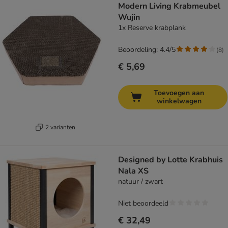
Modern Living Krabmeubel
Wujin
1x Reserve krabplank
Beoordeling: 4.4/5
(
8
)
€ 5,69
Toevoegen aan
winkelwagen
2 varianten
Designed by Lotte Krabhuis
Nala XS
natuur / zwart
Niet beoordeeld
€ 32,49