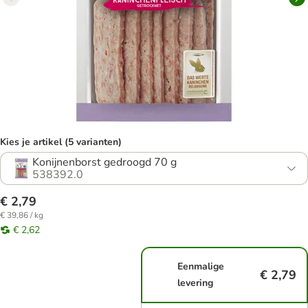
Kies je artikel (5 varianten)
Konijnenborst gedroogd 70 g
538392.0
€ 2,79
€ 39,86 / kg
€ 2,62
Eenmalige
€ 2,79
levering