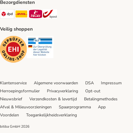
Bezorgdiensten
Dpd Shipping Method
DHL Shipping Method
Mondial Relay Shipping Method
bpost Shipping Method
Veilig shoppen
Security
Security
Klantenservice
Algemene voorwaarden
DSA
Impressum
Herroepingsformulier
Privacyverklaring
Opt-out
Nieuwsbrief
Verzendkosten & levertijd
Betalingmethodes
Afval & Milieuvoorzieningen
Spaarprogramma
App
Voordelen
Toegankelijkheidsverklaring
bitiba GmbH
2026