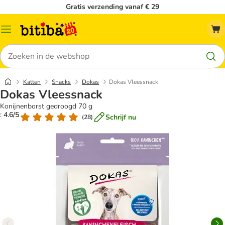
Gratis verzending vanaf € 29
Catalogusmenu
Zoeken
Katten
Snacks
Dokas
Dokas Vleessnack
Dokas Vleessnack
Konijnenborst gedroogd 70 g
: 4.6/5
Schrijf nu
(
28
)