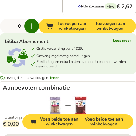
€ 2,62
-6%
Toevoegen aan
Toevoegen aan
winkelwagen
winkelwagen
Lees meer
bitiba Abonnement
Gratis verzending vanaf €29,-
Ontvang regelmatig bestellingen
Flexibel, geen extra kosten, kan op elk moment worden
geannuleerd
Levertijd in 1-4 werkdagen.
Meer
Aanbevolen combinatie
Totaalprijs
Voeg beide toe aan
Voeg beide toe aan
€ 0,00
winkelwagen
winkelwagen