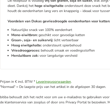
De receptuur is volledig
vrij van granen, soja en suiker,
wat zorgt 
dieet. Dankzij het
hoge eiwitgehalte
ondersteunt deze snack het be
houdt de eendenharten lang vers en knapperig – ideaal voor tusse
Voordelen van Dokas gevriesdroogde eendenharten voor katten
Natuurlijke snack van 100% eendenhart
Mono-eiwitbron:
geschikt voor gevoelige katten
Graan-, soja- en suikervrij:
licht verteerbaar
Hoog eiwitgehalte:
ondersteunt spierbehoud
Vriesdroogproces:
behoudt smaak en voedingsstoffen
Hersluitbare zak:
voor langdurige versheid
Prijzen in € incl. BTW *
Leveringsvoorwaarden
.
"Normaal" = De laagste prijs van het artikel in de afgelopen 30 dagen.
bitiba behoudt zich het recht voor om uw e-mailadres te gebruiken voor 
de klantenservice van zooplus of door ons Privacy Portal te bezoeken. 