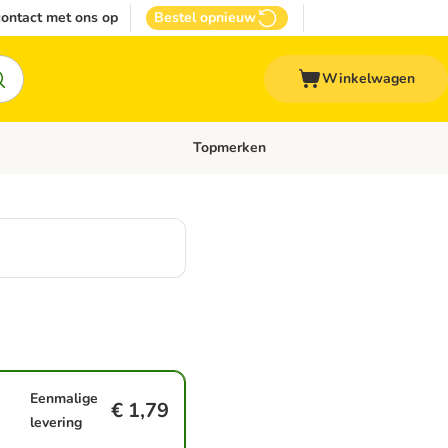
ontact met ons op
Bestel opnieuw
Winkelwagen
Topmerken
emenu: Overige huisdieren
Open categoriemenu: Top Deals
Eenmalige
€ 1,79
levering