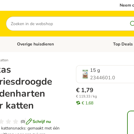
Neem c
Zoeken
Overige huisdieren
Top Deals
Open categoriemenu: Katten
Open categori
atten
kas
15 g
2344601.0
riesdroogde
€ 1,79
denharten
€ 119,33 / kg
r katten
€ 1,68
Schrijf nu
(
0
)
kattensnacks: gemaakt met één