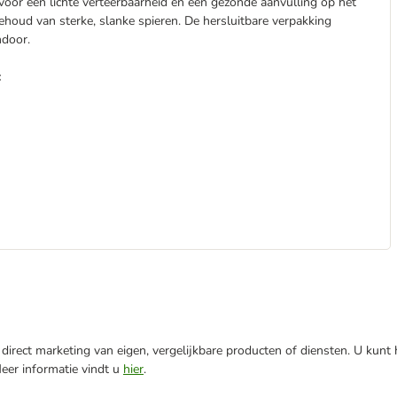
voor een lichte verteerbaarheid en een gezonde aanvulling op het
houd van sterke, slanke spieren. De hersluitbare verpakking
ndoor.
:
direct marketing van eigen, vergelijkbare producten of diensten. U kunt
Meer informatie vindt u
hier
.