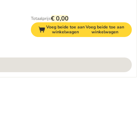
€ 0,00
Totaalprijs
Voeg beide toe aan
Voeg beide toe aan
winkelwagen
winkelwagen