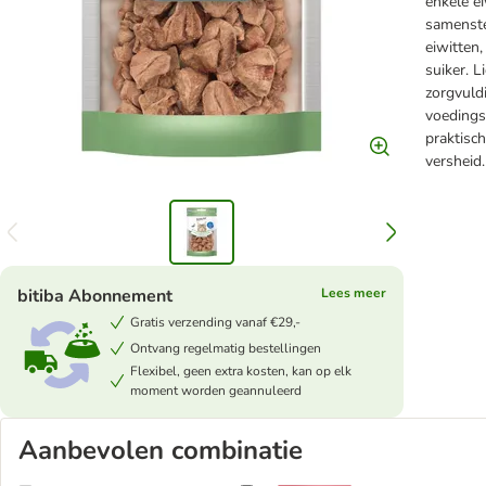
enkele e
samenstel
eiwitten,
suiker. L
zorgvuld
voedings
praktisc
versheid.
bitiba Abonnement
Lees meer
Gratis verzending vanaf €29,-
Ontvang regelmatig bestellingen
Flexibel, geen extra kosten, kan op elk
moment worden geannuleerd
Aanbevolen combinatie