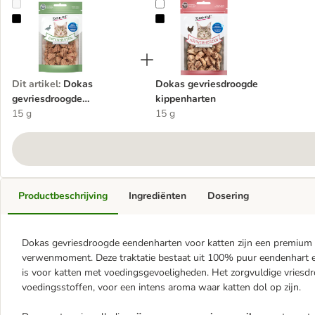
Dokas gevriesdroogde eendenharten voor katten
Dokas gevriesdroogde kippenhart
Dit artikel
:
Dokas
Dokas gevriesdroogde
gevriesdroogde
kippenharten
eendenharten voor katten
15 g
15 g
Productbeschrijving
Ingrediënten
Dosering
Dokas gevriesdroogde eendenharten voor katten zijn een premium s
verwenmoment. Deze traktatie bestaat uit 100% puur eendenhart 
is voor katten met voedingsgevoeligheden. Het zorgvuldige vriesd
voedingsstoffen, voor een intens aroma waar katten dol op zijn.