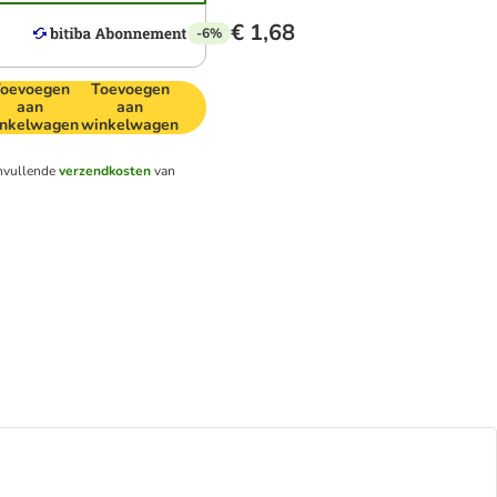
€ 1,68
-6%
oevoegen
Toevoegen
aan
aan
nkelwagen
winkelwagen
r
nvullende
verzendkosten
van