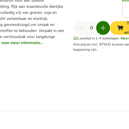
iwitbron voor een zuivere
ling. Rijk aan waardevolle dierlijke
 volledig vrij van granen, soja en
icht verteerbaar en eiwitrijk,
T
ig gevriesdroogd om smaak en
stoffen te behouden. Verpakt in een
wi
he vershoudzak voor langdurige
Levertijd in 1-4 werkdagen.
Mee
voor meer informatie...
Alle prijzen incl. BTW.
Er kunnen aa
toepassing zijn.