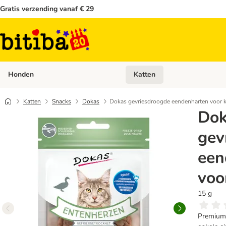
Gratis verzending vanaf € 29
Honden
Katten
Open categoriemenu: Honden
Katten
Snacks
Dokas
Dokas gevriesdroogde eendenharten voor k
Do
gev
een
voo
15 g
Premium 