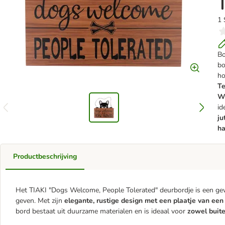
1 
Bo
bo
ho
Te
We
id
ju
ha
Productbeschrijving
Het TIAKI "Dogs Welcome, People Tolerated" deurbordje is een gewe
geven. Met zijn
elegante, rustige design
met een plaatje van een 
bord bestaat uit duurzame materialen en is ideaal voor
zowel buite