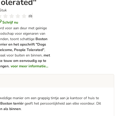
Tolerated"
Stuk
(
0
)
Schrijf nu
rd voor aan deur met geinige
odschap voor eigenaren van
nden, toont schattige
Boston
rrier en het opschrift "Dogs
lcome, People Tolerated"
,
eaal voor buiten en binnen,
met
te touw om eenvoudig op te
ngen.
voor meer informatie...
ldige manier om een grappig tintje aan je kantoor of huis te
Boston terriër
geeft het persoonlijkheid aan elke voordeur. Dit
n als binnen
.