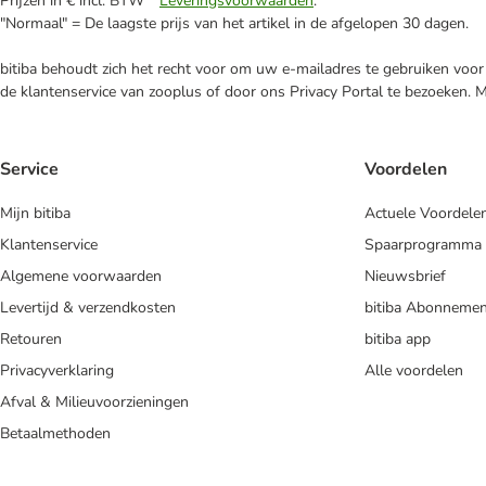
Prijzen in € incl. BTW *
Leveringsvoorwaarden
.
"Normaal" = De laagste prijs van het artikel in de afgelopen 30 dagen.
bitiba behoudt zich het recht voor om uw e-mailadres te gebruiken voor 
de klantenservice van zooplus of door ons Privacy Portal te bezoeken. 
Service
Voordelen
Mijn bitiba
Actuele Voordele
Klantenservice
Spaarprogramma
Algemene voorwaarden
Nieuwsbrief
Levertijd & verzendkosten
bitiba Abonnemen
Retouren
bitiba app
Privacyverklaring
Alle voordelen
Afval & Milieuvoorzieningen
Betaalmethoden