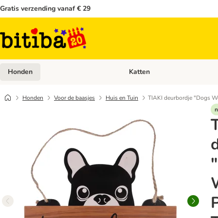
Gratis verzending vanaf € 29
Honden
Katten
Open categoriemenu: Honden
Honden
Voor de baasjes
Huis en Tuin
TIAKI deurbordje "Dogs W
n