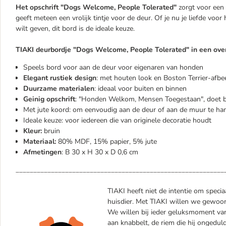
Het opschrift "Dogs Welcome, People Tolerated"
zorgt voor een 
geeft meteen een vrolijk tintje voor de deur. Of je nu je liefde voor
wilt geven, dit bord is de ideale keuze.
TIAKI deurbordje "Dogs Welcome, People Tolerated" in een over
Speels bord voor aan de deur voor eigenaren van honden
Elegant rustiek design
: met houten look en Boston Terrier-afbe
Duurzame materialen
: ideaal voor buiten en binnen
Geinig opschrift
: "Honden Welkom, Mensen Toegestaan", doet b
Met jute koord: om eenvoudig aan de deur of aan de muur te ha
Ideale keuze: voor iedereen die van originele decoratie houdt
Kleur:
bruin
Materiaal:
80% MDF, 15% papier, 5% jute
Afmetingen
: B 30 x H 30 x D 0,6 cm
___________________________________________________________
TIAKI heeft niet de intentie om specia
huisdier. Met TIAKI willen we gewoon 
We willen bij ieder geluksmoment van 
aan knabbelt, de riem die hij ongedul