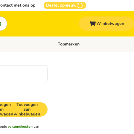
ontact met ons op
Bestel opnieuw
Winkelwagen
Topmerken
emenu: Overige huisdieren
Open categoriemenu: Top Deals
oegen
Toevoegen
an
aan
lwagen
winkelwagen
lende
verzendkosten
van