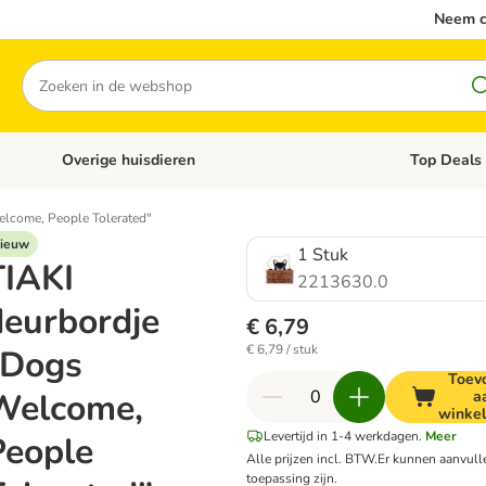
Neem c
Zoeken
Overige huisdieren
Top Deals
Open categoriemenu: Katten
Open categori
elcome, People Tolerated"
ieuw
1 Stuk
TIAKI
2213630.0
deurbordje
€ 6,79
€ 6,79 / stuk
"Dogs
Toev
Welcome,
a
winke
Levertijd in 1-4 werkdagen.
Meer
People
Alle prijzen incl. BTW.
Er kunnen aanvul
toepassing zijn.