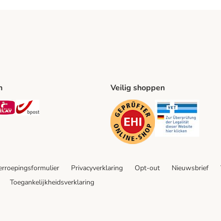
n
Veilig shoppen
ing Method
L Shipping Method
Mondial Relay Shipping Method
bpost Shipping Method
Security
Securit
rroepingsformulier
Privacyverklaring
Opt-out
Nieuwsbrief
Toegankelijkheidsverklaring