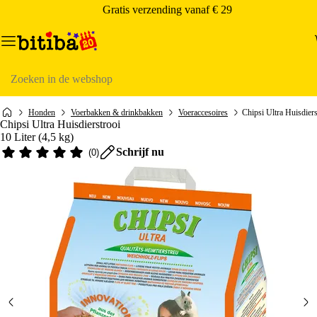
Gratis verzending vanaf € 29
Catalogusmenu
Zoeken
Honden
Voerbakken & drinkbakken
Voeraccesoires
Chipsi Ultra Huisdiers
Chipsi Ultra Huisdierstrooi
10 Liter (4,5 kg)
Schrijf nu
(
0
)