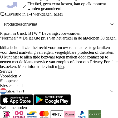
Flexibel, geen extra kosten, kan op elk moment
worden geannuleerd
Levertijd in 1-4 werkdagen.
Meer
Productbeschrijving
Prijzen in € incl. BTW *
Leveringsvoorwaarden
.
"Normaal" = De laagste prijs van het artikel in de afgelopen 30 dagen.
bitiba behoudt zich het recht voor om uw e-mailadres te gebruiken
voor direct marketing van eigen, vergelijkbare producten of diensten.
U kunt hier te allen tijde bezwaar tegen maken door contact op te
nemen met de klantenservice van zooplus of door ons Privacy Portal te
bezoeken. Meer informatie vindt u
hier
.
Service
Voordelen
Shoppen
Kies een land
bitiba.nl / nl
Betaalmethoden
iDeal Payment Method
Payconiq Payment Method
Bancontact Payment Method
Mastercard Payment Method
Apple Pay Payment Method
Klarna Payment Method
PayPal Payment Method
Riverty Payment